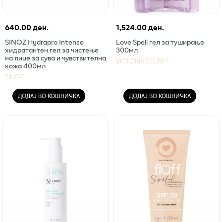
640.00 ден.
1,524.00 ден.
SINOZ Hydrapro Intense
Love Spell гел за туширање
хидратантен гел за чистење
300мл
на лице за сува и чувствителна
VICTORIA SECRET
кожа 400мл
SINOZ
ДОДАЈ ВО КОШНИЧКА
ДОДАЈ ВО КОШНИЧКА