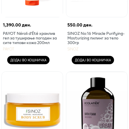
1,390.00 ден.
550.00 ден.
PAYOT Néroli d'Été хранлив
SINOZ No:16 Miracle Purifying-
гел за туширање погоден за
Mosturizing пилинг за тело
сите типови кожа 200мл
300гр
PAYOT
SINOZ
ДОДАЈ ВО КОШНИЧКА
ДОДАЈ ВО КОШНИЧКА