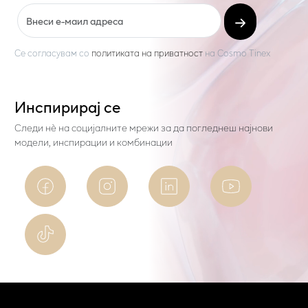
Се согласувам со
политиката на приватност
на
Cosmo Tinex
Инспирирај се
Следи нѐ на социјалните мрежи за да погледнеш најнови
модели, инспирации и комбинации