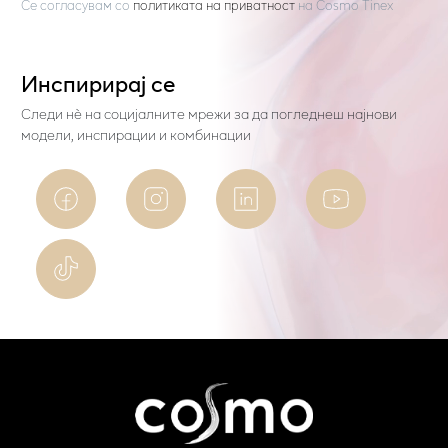
Се согласувам со
политиката на приватност
на
Cosmo Tinex
Инспирирај се
Следи нѐ на социјалните мрежи за да погледнеш најнови
модели, инспирации и комбинации