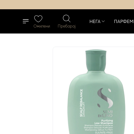
НЕГА
ПАРФЕМ
Омилени
Пребарај