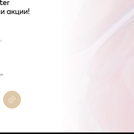
ter
и акции!
x
ви