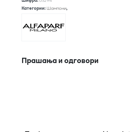
Шифра
:
65294
Категории
:
Шампони
,
Прашања и одговори