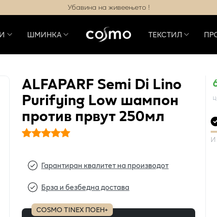
Убавина на живеењето !
И
ШМИНКА
ТЕКСТИЛ
ПР
ALFAPARF Semi Di Lino
Purifying Low шампон
ц
против првут 250мл
И
Гарантиран квалитет на производот
Брза и безбедна достава
COSMO TINEX ПОЕН+