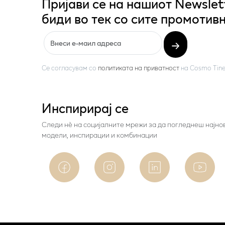
Пријави се на нашиот Newslet
биди во тек со сите промотивн
Се согласувам со
политиката на приватност
на
Cosmo Tine
Инспирирај се
Следи нѐ на социјалните мрежи за да погледнеш најно
модели, инспирации и комбинации