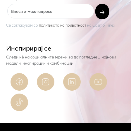
Се согласувам со
политиката на приватност
на
Cosmo Tinex
Инспирирај се
Следи нѐ на социјалните мрежи за да погледнеш најнови
модели, инспирации и комбинации