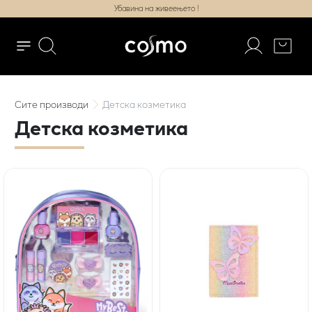
Убавина на живеењето !
Сите
производи
Детска козметика
Детска козметика