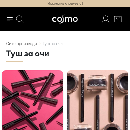
Убавина на живеењето !
Сите
производи
Туш за очи
Туш за очи