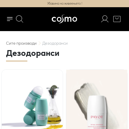
Убавина на живеењето !
Сите
производи
Дезодоранси
Дезодоранси