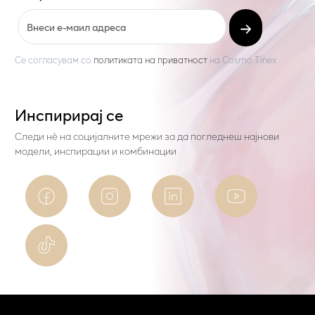
Се согласувам со
политиката на приватност
на
Cosmo Tinex
Инспирирај се
Следи нѐ на социјалните мрежи за да погледнеш најнови
модели, инспирации и комбинации