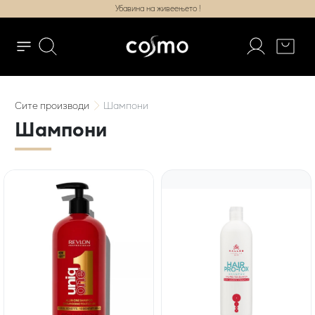
Убавина на живеењето !
Сите
производи
Шампони
Шампони