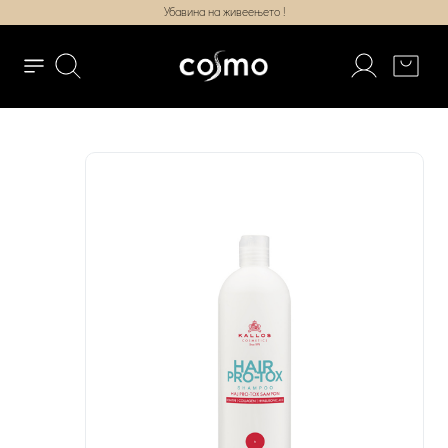
Убавина на живеењето !