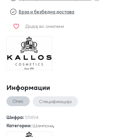
Брза и безбедна достава
Додај во омилени
Информации
Опис
Спецификација
Шифра
:
511494
Категории
:
Шампони
,