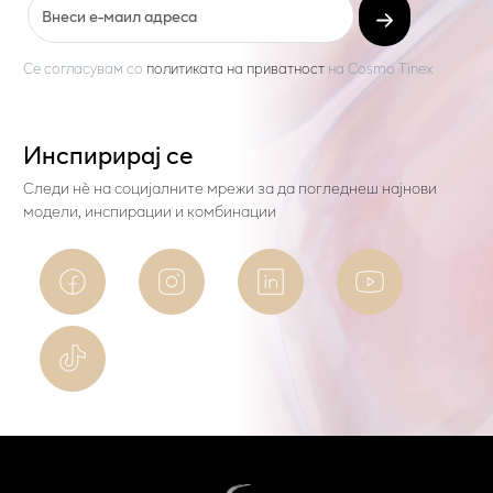
Се согласувам со
политиката на приватност
на
Cosmo Tinex
Инспирирај се
Следи нѐ на социјалните мрежи за да погледнеш најнови
модели, инспирации и комбинации