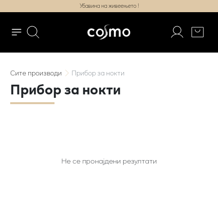
Убавина на живеењето !
Сите
производи
Прибор за нокти
Прибор за нокти
Не се пронајдени резултати