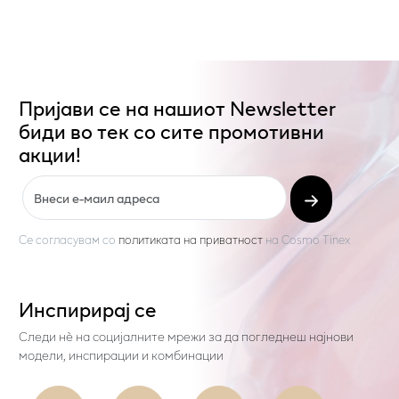
Пријави се на нашиот Newsletter
биди во тек со сите промотивни
акции!
Се согласувам со
политиката на приватност
на
Cosmo Tinex
Инспирирај се
Следи нѐ на социјалните мрежи за да погледнеш најнови
модели, инспирации и комбинации