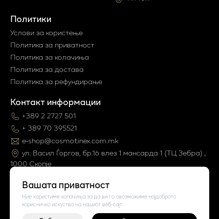
Политики
Услови за користење
Политика за приватност
Политика за колачиња
Политика за достава
Политика за рефундирање
Контакт информации
+389 2 2727 501
+ 389 70 395521
e-shop@cosmotinex.com.mk
ул. Васил Ѓоргов, бр.16 влез 1 мaнсарда 1 (ТЦ Зебра) ,
1000 Скопје
Вашата приватност
Ние користиме колачиња за да ви го овозможиме најдоброто
корисничко искуство на нашиот веб-сајт