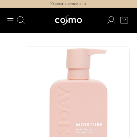
Убавина на живеењето !