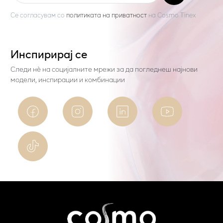
Се согласувам со
политиката на приватност
на
Cosmo Tinex
Инспирирај се
Следи нѐ на социјалните мрежи за да погледнеш најнови
модели, инспирации и комбинации