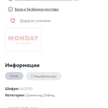
Брза и безбедна достава
Додај во омилени
Информации
Опис
Спецификација
Шифра
:
663290
Категории
:
Шампони
,
Online
,