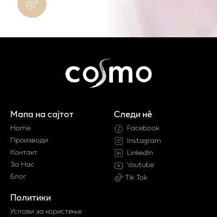
Мапа на сајтот
Следи нè
Home
Facebook
Производи
Instagram
Контакт
LinkedIn
За Нас
Youtube
Блог
Tik Tok
Политики
Услови за користење