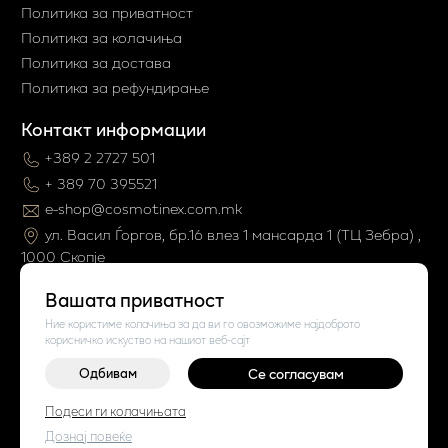
Политика за приватност
Политика за колачиња
Политика за достава
Политика за рефундирање
Контакт информации
+389 2 2727 501
+ 389 70 395521
e-shop@cosmotinex.com.mk
ул. Васил Ѓоргов, бр.16 влез 1 мaнсарда 1 (ТЦ Зебра) ,
1000 Скопје
Вашата приватност
Ние користиме колачиња за да ви го овозможиме најдоброто
корисничко искуство на нашиот веб-сајт
Одбивам
Се согласувам
Подеси ги колачињата
©
2026
Vendor x
Cosmo Tinex
Поставки за колачиња
|
Пријави проблем
Дознај повеќе