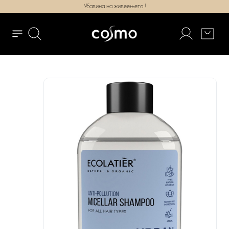
Убавина на живеењето !