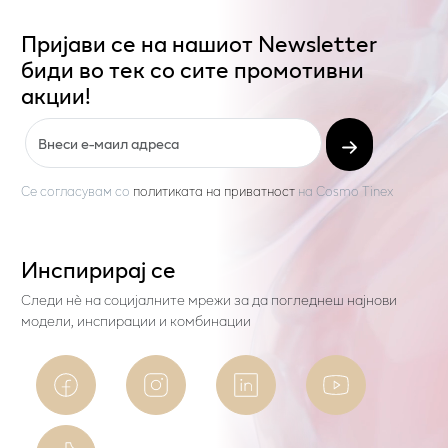
Пријави се на нашиот Newsletter
биди во тек со сите промотивни
акции!
Се согласувам со
политиката на приватност
на
Cosmo Tinex
Инспирирај се
Следи нѐ на социјалните мрежи за да погледнеш најнови
модели, инспирации и комбинации