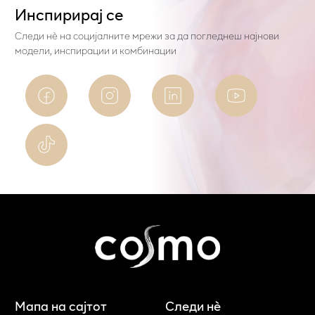
Инспирирај се
Следи нѐ на социјалните мрежи за да погледнеш најнови
модели, инспирации и комбинации
Мапа на сајтот
Следи нè