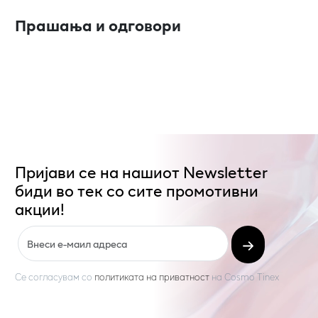
Прашања и одговори
Пријави се на нашиот Newsletter
биди во тек со сите промотивни
акции!
Се согласувам со
политиката на приватност
на
Cosmo Tinex