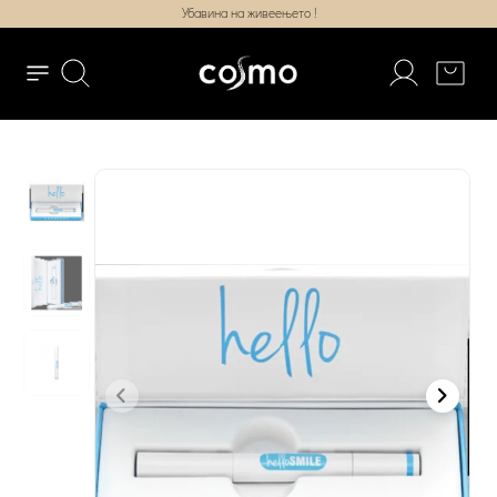
Убавина на живеењето !