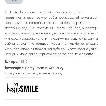
Опис
Hello Smile пенкалото за избелување на заби е
практичен и лесен за употреба производ кој помага во
постигнување на побела насмевка без потреба од
посебни уреди или третмани. Содржи природни состојки
како витамини од алое вера, калинка и камилица, како и
минерали хидроксиапатит и калиум нитрат, кои ја штитат
забната глеѓ и не предизвикуваат иритација на непцата.
Овој производ е идеален за луѓе со чувствителна уста и
непца, и може да се користи во секое време и секаде.
Шифра
:
153124
Категории
:
Нега
,
Орална Хигиена
,
Средства за избелување на заби
,