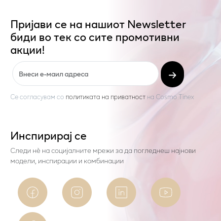
Пријави се на нашиот Newsletter
биди во тек со сите промотивни
акции!
Се согласувам со
политиката на приватност
на
Cosmo Tinex
Инспирирај се
Следи нѐ на социјалните мрежи за да погледнеш најнови
модели, инспирации и комбинации