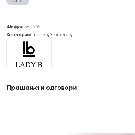
Опис
.
Шифра
:
580669
Категории
:
Текстил
,
Хулахопки
,
Прашања и одговори