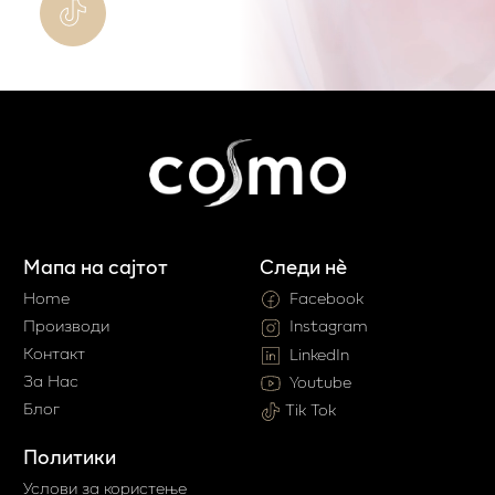
Мапа на сајтот
Следи нè
Home
Facebook
Производи
Instagram
Контакт
LinkedIn
За Нас
Youtube
Блог
Tik Tok
Политики
Услови за користење