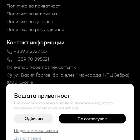
Политика за приватност
Политика за колачиња
Политика за достава
Политика за рефундирање
Контакт информации
+389 2 2727 501
+ 389 70 395521
e-shop@cosmotinex.com.mk
ул. Васил Ѓоргов, бр.16 влез 1 мaнсарда 1 (ТЦ Зебра) ,
1000 Скопје
Вашата приватност
Ние користиме колачиња за да ви го овозможиме најдоброто
корисничко искуство на нашиот веб-сајт
Одбивам
Се согласувам
©
2026
Vendor x
Cosmo Tinex
Подеси ги колачињата
Поставки за колачиња
|
Пријави проблем
Дознај повеќе