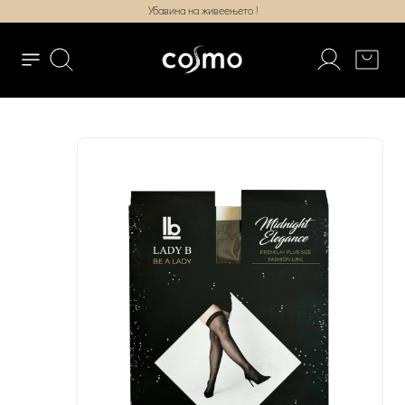
Убавина на живеењето !