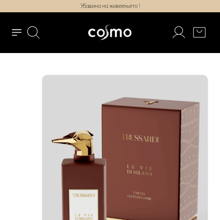
Убавина на живеењето !