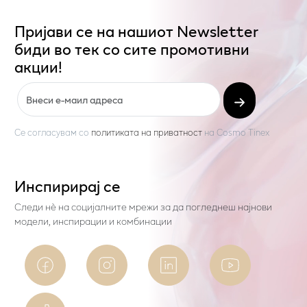
Пријави се на нашиот Newsletter
биди во тек со сите промотивни
акции!
Се согласувам со
политиката на приватност
на
Cosmo Tinex
Инспирирај се
Следи нѐ на социјалните мрежи за да погледнеш најнови
модели, инспирации и комбинации