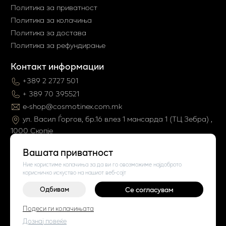
Политика за приватност
Политика за колачиња
Политика за достава
Политика за рефундирање
Контакт информации
+389 2 2727 501
+ 389 70 395521
e-shop@cosmotinex.com.mk
ул. Васил Ѓоргов, бр.16 влез 1 мaнсарда 1 (ТЦ Зебра) ,
1000 Скопје
Вашата приватност
Ние користиме колачиња за да ви го овозможиме најдоброто
корисничко искуство на нашиот веб-сајт
Одбивам
Се согласувам
©
2026
Vendor x
Cosmo Tinex
Подеси ги колачињата
Поставки за колачиња
|
Пријави проблем
Дознај повеќе