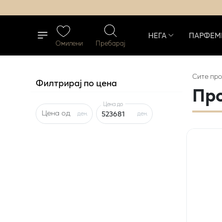
НЕГА
ПАРФЕМ
Омилени
Пребарај
Сите
про
Филтрирај по цена
Пр
Цена до
Цена од
ден.
ден.