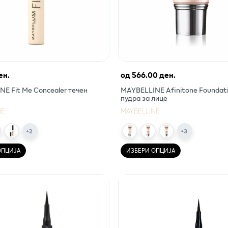
ен.
од
566.00 ден.
E Fit Me Concealer течен
MAYBELLINE Afinitone Foundat
пудра за лице
NE
MAYBELLINE
+
2
+
3
ОПЦИЈА
ИЗБЕРИ ОПЦИЈА