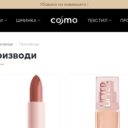
Убавина на живеењето !
И
ШМИНКА
ТЕКСТИЛ
ПР
изводи
Производи
оизводи