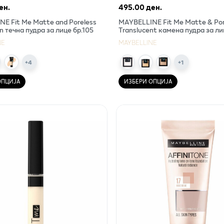
ен.
495.00 ден.
E Fit Me Matte and Poreless
MAYBELLINE Fit Me Matte & Por
n течна пудра за лице бр.105
Translucent камена пудра за л
NE
MAYBELLINE
+
4
+
1
ОПЦИЈА
ИЗБЕРИ ОПЦИЈА