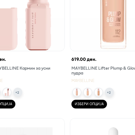
ен.
619.00 ден.
BELLINE Кармин за усни
MAYBELLINE Lifter Plump & Glo
пудра
NE
MAYBELLINE
+
2
+
2
ОПЦИЈА
ИЗБЕРИ ОПЦИЈА