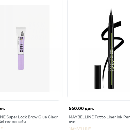
ен.
560.00 ден.
E Super Lock Brow Glue Clear
MAYBELLINE Tatto Liner Ink Pen
el гел за веѓи
очи
NE
MAYBELLINE