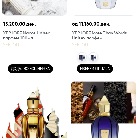
15,200.00 ден.
од
11,160.00 ден.
XERJOFF Naxos Unisex
XERJOFF More Than Words
парфем 100мл
Unisex парфем
XERJOFF
XERJOFF
ДОДАЈ ВО КОШНИЧКА
ИЗБЕРИ ОПЦИЈА