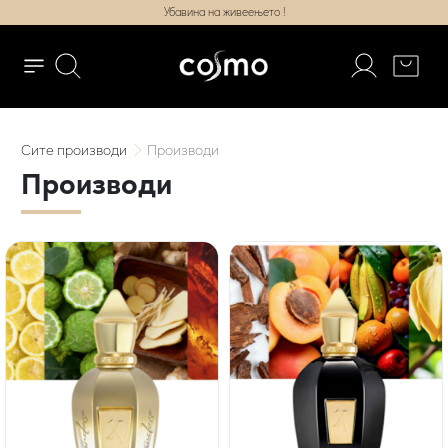
Убавина на живеењето !
Сите
производи
Производи
Производи