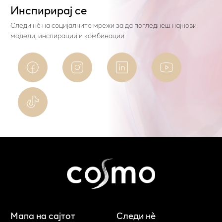
Инспирирај се
Следи нѐ на социјалните мрежи за да погледнеш најнови
модели, инспирации и комбинации
Мапа на сајтот
Следи нè