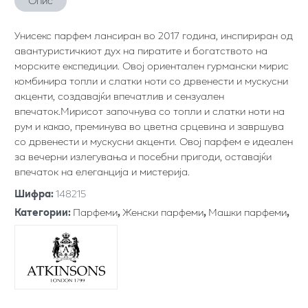
Опис
Унисекс парфем лансиран во 2017 година, инспириран од
авантуристичкиот дух на пиратите и богатството на
морските експедиции. Овој ориентален гурмански мирис
комбинира топли и слатки ноти со дрвенести и мускусни
акценти, создавајќи впечатлив и сензуален
впечаток.Мирисот започнува со топли и слатки ноти на
рум и какао, преминува во цветна срцевина и завршува
со дрвенести и мускусни акценти. Овој парфем е идеален
за вечерни излегувања и посебни пригоди, оставајќи
впечаток на елеганција и мистерија.
Шифра
:
148215
Категории
:
Парфеми
,
Женски парфеми
,
Машки парфеми
,