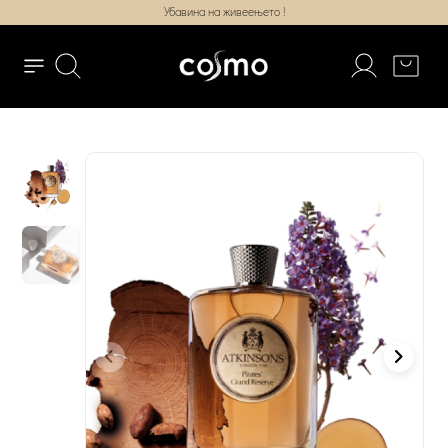
Убавина на живеењето !