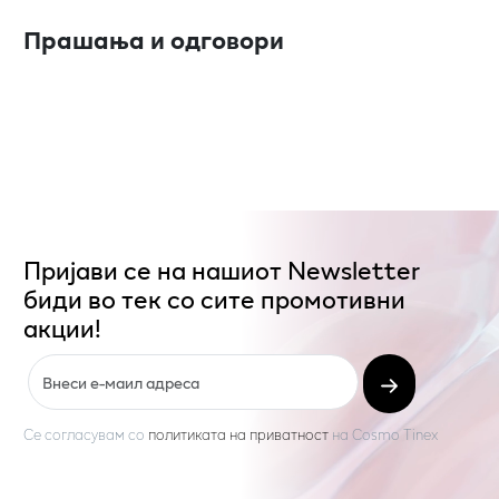
Прашања и одговори
Пријави се на нашиот Newsletter
биди во тек со сите промотивни
акции!
Се согласувам со
политиката на приватност
на
Cosmo Tinex