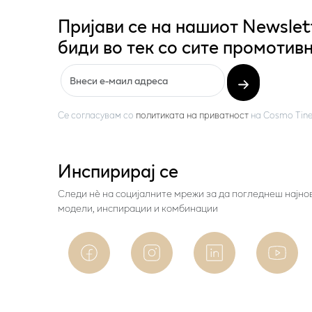
Пријави се на нашиот Newslet
биди во тек со сите промотивн
Се согласувам со
политиката на приватност
на
Cosmo Tine
Инспирирај се
Следи нѐ на социјалните мрежи за да погледнеш најно
модели, инспирации и комбинации