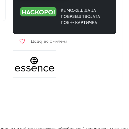
НАСКОРО!
ЌЕ МОЖЕШ ДА ЈА
ПОВРЗЕШ ТВОЈАТА
ПОЕН+ КАРТИЧКА
Додај во омилени
рање на веѓите и трепките, обезбедувајќи природен и негуван 