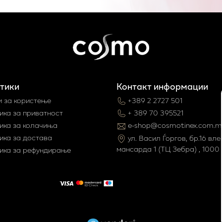
тики
Контакт информации
и за користење
+389 2 2727 501
ика за приватност
+ 389 70 395521
ика за колачиња
e-shop@cosmotinex.com.m
ика за достава
ул. Васил Ѓоргов, бр.16 влез
мaнсарда 1 (ТЦ Зебра) , 1000 
ика за рефундирање