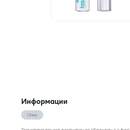
Информации
Опис
Транспарентен гел дизајниран за обликување и фикси