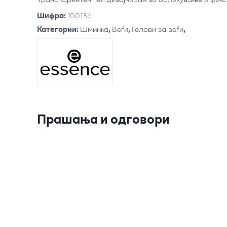
Шифра
:
100136
Категории
:
Шминка
,
Веѓи
,
Гелови за веѓи
,
Прашања и одговори