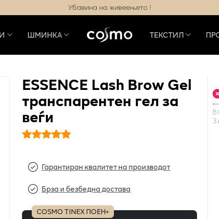
Убавина на живеењето !
И
ШМИНКА
ТЕКСТИЛ
ПР
ESSENCE Lash Brow Gel
транспарентен гел за
веѓи
В
З
Гарантиран квалитет на производот
Брза и безбедна достава
COSMO TINEX ПОЕН+