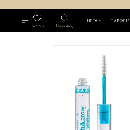
НЕГА
ПАРФЕМ
Омилени
Пребарај