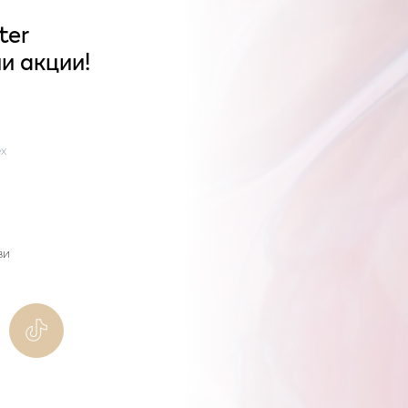
ter
и акции!
x
ви