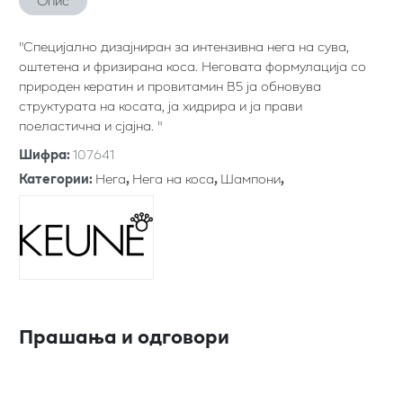
Опис
"Специјално дизајниран за интензивна нега на сува,
оштетена и фризирана коса. Неговата формулација со
природен кератин и провитамин B5 ја обновува
структурата на косата, ја хидрира и ја прави
поеластична и сјајна. "
Шифра
:
107641
Категории
:
Нега
,
Нега на коса
,
Шампони
,
Прашања и одговори