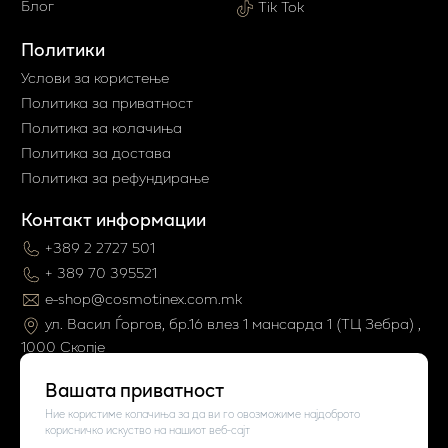
Блог
Tik Tok
Политики
Услови за користење
Политика за приватност
Политика за колачиња
Политика за достава
Политика за рефундирање
Контакт информации
+389 2 2727 501
+ 389 70 395521
e-shop@cosmotinex.com.mk
ул. Васил Ѓоргов, бр.16 влез 1 мaнсарда 1 (ТЦ Зебра) ,
1000 Скопје
Вашата приватност
Ние користиме колачиња за да ви го овозможиме најдоброто
корисничко искуство на нашиот веб-сајт