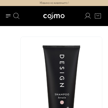
Убавина на живеењето !