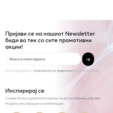
Пријави се на нашиот Newsletter
биди во тек со сите промотивни
акции!
Се согласувам со
политиката на приватност
на
Cosmo Tinex
Инспирирај се
Следи нѐ на социјалните мрежи за да погледнеш најнови
модели, инспирации и комбинации