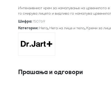
Интензивниот крем за намалување на црвенилото е р
го смирува лицето и видливо го намалува црвенилот
Шифра
:
150769
Категории
:
Нега
,
Нега на лице и тело
,
Креми за лиц
Прашања и одговори