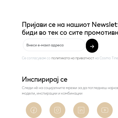
Пријави се на нашиот Newslet
биди во тек со сите промотивн
Се согласувам со
политиката на приватност
на
Cosmo Tine
Инспирирај се
Следи нѐ на социјалните мрежи за да погледнеш најно
модели, инспирации и комбинации