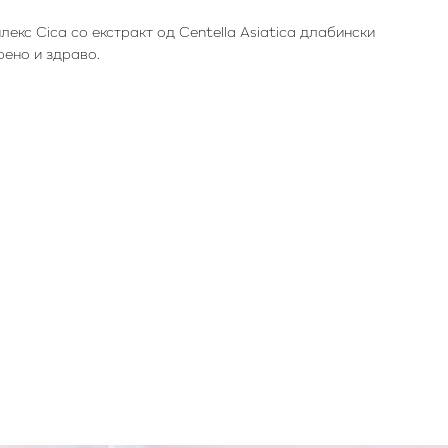
кс Cica со екстракт од Centella Asiatica длабински
рено и здраво.