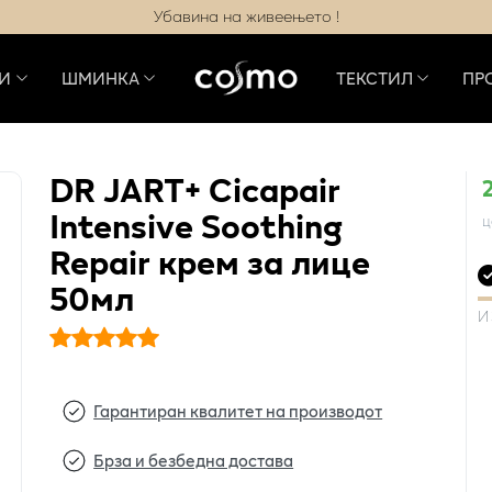
Убавина на живеењето !
И
ШМИНКА
ТЕКСТИЛ
ПР
DR JART+ Cicapair
Intensive Soothing
ц
Repair крем за лице
50мл
И
Гарантиран квалитет на производот
Брза и безбедна достава