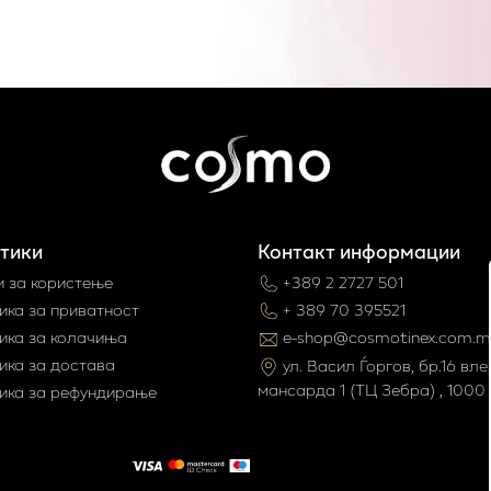
тики
Контакт информации
и за користење
+389 2 2727 501
ика за приватност
+ 389 70 395521
ика за колачиња
e-shop@cosmotinex.com.m
ика за достава
ул. Васил Ѓоргов, бр.16 влез
мaнсарда 1 (ТЦ Зебра) , 1000 
ика за рефундирање