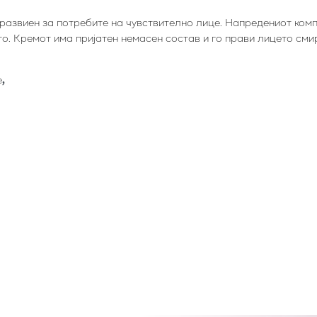
азвиен за потребите на чувствително лице. Напредениот компле
о. Кремот има пријатен немасен состав и го прави лицето сми
е
,