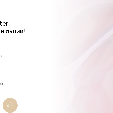
ter
и акции!
x
ви