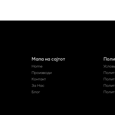
Мапа на сајтот
Поли
Home
Услов
Производи
Полит
Контакт
Полит
За Нас
Полит
Блог
Полит