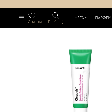
НЕГА
ПАРФЕМ
Омилени
Пребарај