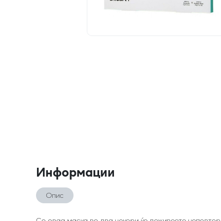
Информации
Опис
Со оваа маска во два чекори ќе доживеете неповтор