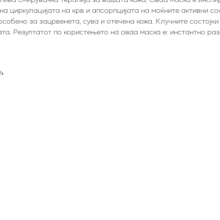
а циркулацијата на крв и апсорпцијата на моќните активни сос
 особено за зацрвенета, сува и отечена кожа. Клучните состојки 
ата. Резултатот по користењето на оваа маска е: инстантно р
е
,