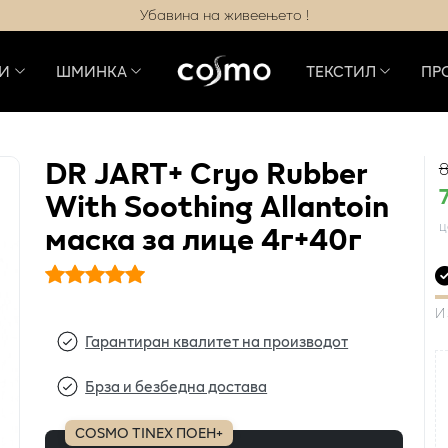
Убавина на живеењето !
И
ШМИНКА
ТЕКСТИЛ
ПР
DR JART+ Cryo Rubber
8
With Soothing Allantoin
маска за лице 4г+40г
ц
И
Гарантиран квалитет на производот
Брза и безбедна достава
COSMO TINEX ПОЕН+