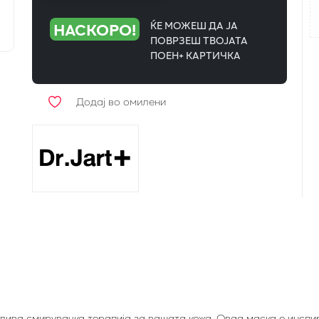
НАСКОРО!
ЌЕ МОЖЕШ ДА ЈА
ПОВРЗЕШ ТВОЈАТА
ПОЕН+ КАРТИЧКА
Додај во омилени
лива смирувачка терапија за вашата кожа. Оваа маска е инспи