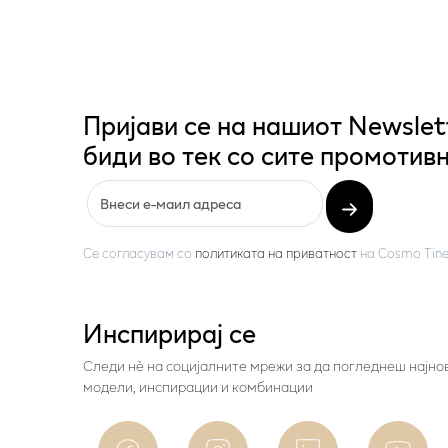
Пријави се на нашиот Newslet
биди во тек со сите промотивн
Се согласувам со
политиката на приватност
на
Cosmo Tine
Инспирирај се
Следи нѐ на социјалните мрежи за да погледнеш најно
модели, инспирации и комбинации