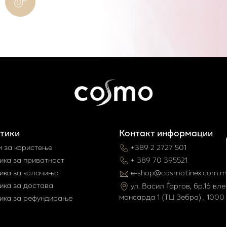
тики
Контакт информации
и за користење
+389 2 2727 501
ика за приватност
+ 389 70 395521
ика за колачиња
e-shop@cosmotinex.com.m
ика за достава
ул. Васил Ѓоргов, бр.16 влез
мaнсарда 1 (ТЦ Зебра) , 1000 
ика за рефундирање