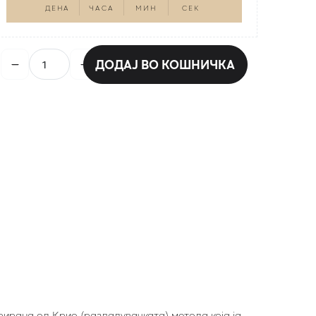
ДЕНА
ЧАСА
МИН
СЕК
ДОДАЈ ВО КОШНИЧКА
рирана од Крио (разладувачката) метода која ја