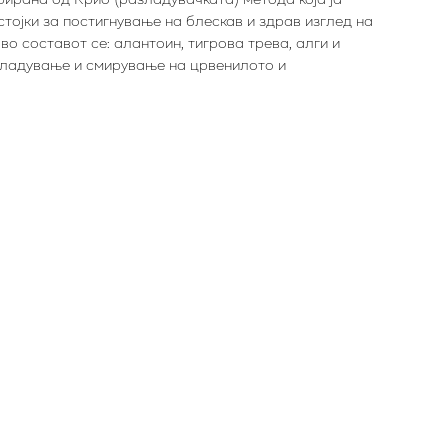
тојки за постигнување на блескав и здрав изглед на
во составот се: алантоин, тигрова трева, алги и
азладување и смирување на црвенилото и