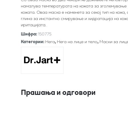
намалува температурата на кожата за зголемување н
кожата. Оваа маска е наменета за секој тип на кожа,
глина за инстантно смирување и хидратација на кож
иритацијата.
Шифра
:
150775
Категории
:
Нега
,
Нега на лице и тело
,
Маски за лиц
Прашања и одговори