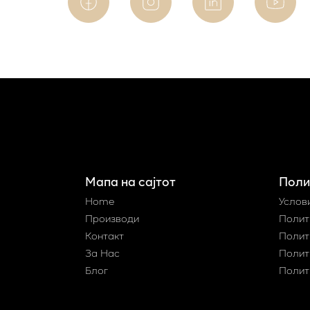
Мапа на сајтот
Поли
Home
Услов
Производи
Полит
Контакт
Полит
За Нас
Полит
Блог
Полит