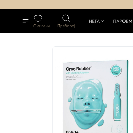
НЕГА
ПАРФЕМ
Омилени
Пребарај