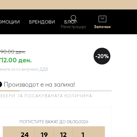
ОМОЦИИ
БРЕНДОВИ
БЛОГ
Регистрација
Започни
90.00 ден.
-20%
712.00 ден.
ените се со вклучено ДДВ
Производот е на залиха!
ЗБЕРИ ЈА ПОСАКУВАНАТА КОЛИЧИНА
ПРОИЗВОДОТ Е НА ПРОМОЦИЈА
ПОПУСТИТЕ ВАЖАТ ДО 08/30/2026
24
19
12
0