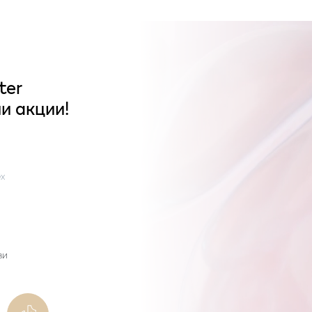
ter
и акции!
x
ви