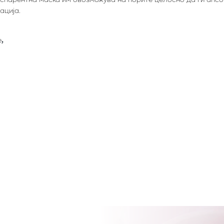
ација.
е
,