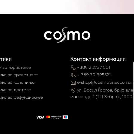
тики
Контакт информации
и за користење
+389 2 2727 501
ика за приватност
+ 389 70 395521
ика за колачиња
e-shop@cosmotinex.com.m
ика за достава
ул. Васил Ѓоргов, бр.16 влез
мaнсарда 1 (ТЦ Зебра) , 1000 
ика за рефундирање