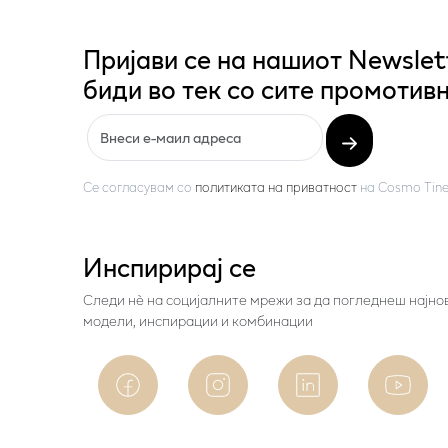
Пријави се на нашиот Newslet
биди во тек со сите промотивн
Се согласувам со
политиката на приватност
на
Cosmo Tine
Инспирирај се
Следи нѐ на социјалните мрежи за да погледнеш најно
модели, инспирации и комбинации