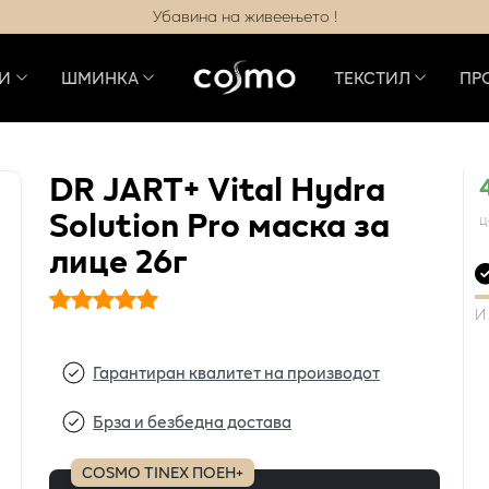
Убавина на живеењето !
И
ШМИНКА
ТЕКСТИЛ
ПР
DR JART+ Vital Hydra
Solution Pro маска за
ц
лице 26г
И
Гарантиран квалитет на производот
Брза и безбедна достава
COSMO TINEX ПОЕН+