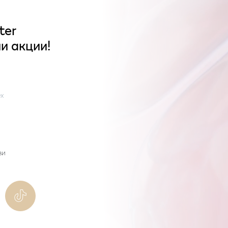
ter
и акции!
x
ви