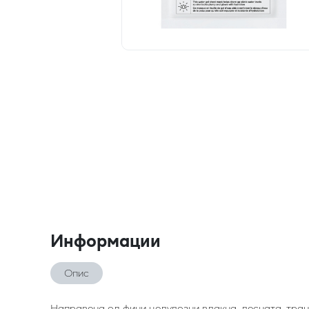
Информации
Опис
Направена од фини целулозни влакна, лесната, тра