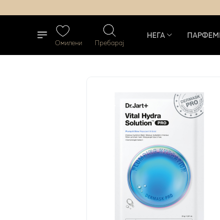
НЕГА
ПАРФЕМ
Омилени
Пребарај