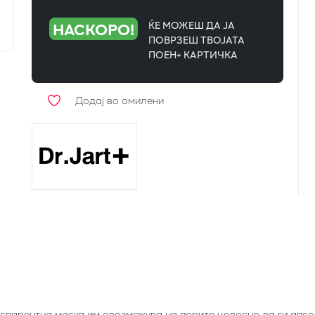
НАСКОРО!
ЌЕ МОЖЕШ ДА ЈА
ПОВРЗЕШ ТВОЈАТА
ПОЕН+ КАРТИЧКА
Додај во омилени
нспарентна маска им овозможува на порите целосно да ги апс