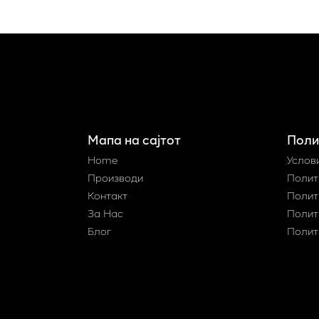
Мапа на сајтот
Поли
Home
Услов
Производи
Полит
Контакт
Полит
За Нас
Полит
Блог
Полит