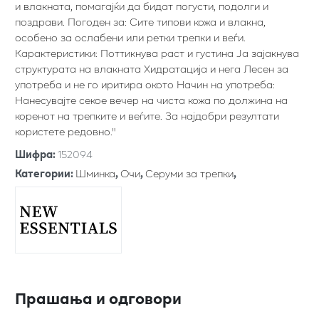
и влакната, помагајќи да бидат погусти, подолги и
поздрави. Погоден за: Сите типови кожа и влакна,
особено за ослабени или ретки трепки и веѓи.
Карактеристики: Поттикнува раст и густина Ја зајакнува
структурата на влакната Хидратација и нега Лесен за
употреба и не го иритира окото Начин на употреба:
Нанесувајте секое вечер на чиста кожа по должина на
коренот на трепките и веѓите. За најдобри резултати
користете редовно."
Шифра
:
152094
Категории
:
Шминка
,
Очи
,
Серуми за трепки
,
Прашања и одговори