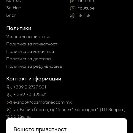
Контакт
LinkedIn
За Нас
Youtube
Блог
Tik Tok
Политики
Услови за користење
Политика за приватност
Политика за колачиња
Политика за достава
Политика за рефундирање
Контакт информации
+389 2 2727 501
+ 389 70 395521
e-shop@cosmotinex.com.mk
ул. Васил Ѓоргов, бр.16 влез 1 мaнсарда 1 (ТЦ Зебра) ,
1000 Скопје
Вашата приватност