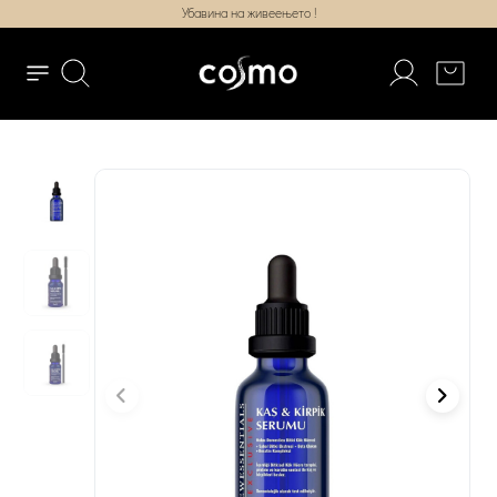
Убавина на живеењето !