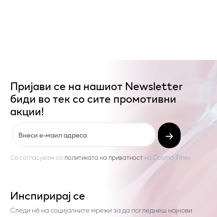
Пријави се на нашиот Newsletter
биди во тек со сите промотивни
акции!
Се согласувам со
политиката на приватност
на
Cosmo Tinex
Инспирирај се
Следи нѐ на социјалните мрежи за да погледнеш најнови