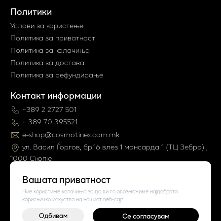
Политики
Услови за користење
Политика за приватност
Политика за колачиња
Политика за достава
Политика за рефундирање
Контакт информации
+389 2 2727 501
+ 389 70 395521
e-shop@cosmotinex.com.mk
ул. Васил Ѓоргов, бр.16 влез 1 мaнсарда 1 (ТЦ Зебра) ,
1000 Скопје
Вашата приватност
Ние користиме колачиња за да ви го овозможиме најдоброто
корисничко искуство на нашиот веб-сајт
Одбивам
Се согласувам