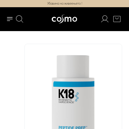
Убавина на живеењето !