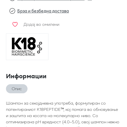
Брза и безбедна достава
Додај во омилени
Информации
Опис
Шампон за секојдневна употреба, формулиран со
патентираниот K18PEPTIDE™, кој помага во обновување
и заштита на косата на молекуларно ниво. Со
оптимизирана pH вредност (4.0–5.0), овој шампон нежно