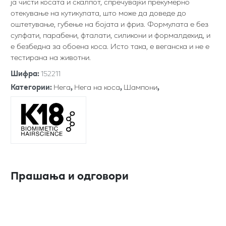
ја чисти косата и скалпот, спречувајќи прекумерно
отекување на кутикулата, што може да доведе до
оштетување, губење на бојата и фриз. Формулата е без
сулфати, парабени, фталати, силикони и формалдехид, и
е безбедна за обоена коса. Исто така, е веганска и не е
тестирана на животни.
Шифра
:
152211
Категории
:
Нега
,
Нега на коса
,
Шампони
,
Прашања и одговори