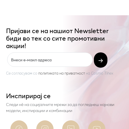
Пријави се на нашиот Newsletter
биди во тек со сите промотивни
акции!
Се согласувам со
политиката на приватност
на
Cosmo Tinex
Инспирирај се
Следи нѐ на социјалните мрежи за да погледнеш најнови
модели, инспирации и комбинации