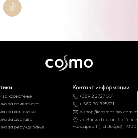
тики
Контакт информации
и за користење
+389 2 2727 501
ика за приватност
+ 389 70 395521
ика за колачиња
e-shop@cosmotinex.com.m
ика за достава
ул. Васил Ѓоргов, бр.16 влез
мaнсарда 1 (ТЦ Зебра) , 1000 
ика за рефундирање