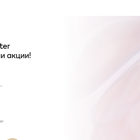
ter
и акции!
x
ви