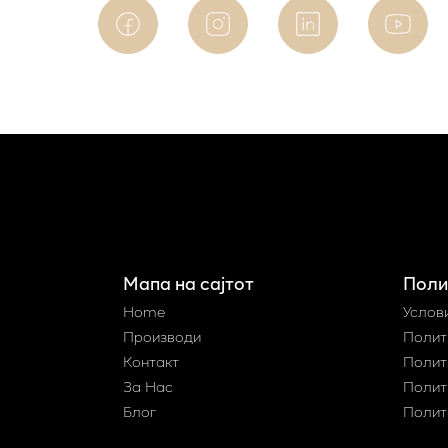
Мапа на сајтот
Поли
Home
Услов
Производи
Полит
Контакт
Полит
За Нас
Полит
Блог
Полит