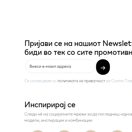
Пријави се на нашиот Newslet
биди во тек со сите промотивн
Се согласувам со
политиката на приватност
на
Cosmo Tine
Инспирирај се
Следи нѐ на социјалните мрежи за да погледнеш најно
модели, инспирации и комбинации