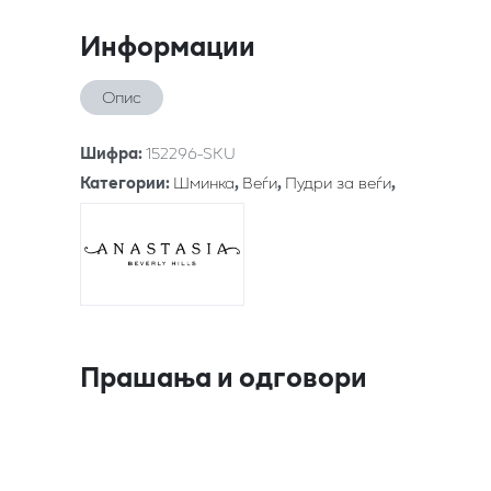
Информации
Опис
Шифра
:
152296-SKU
Категории
:
Шминка
,
Веѓи
,
Пудри за веѓи
,
Прашања и одговори