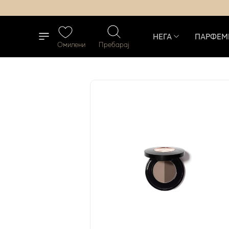
НЕГА
ПАРФЕМ
Омилени
Пребарај