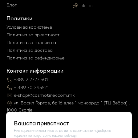
Блог
Tik Tok
Политики
Услови за користење
Политика за приватност
Политика за колачиња
Политика за достава
Политика за рефундирање
Контакт информации
+389 2 2727 501
+ 389 70 395521
e-shop@cosmotinex.com.mk
ул. Васил Ѓоргов, бр.16 влез 1 мaнсарда 1 (ТЦ Зебра) ,
1000 Скопје
Вашата приватност
Ние користиме колачиња за да ви го овозможиме најдоброто
корисничко искуство на нашиот веб-сајт