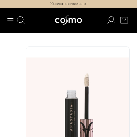
Убавина на живеењето !