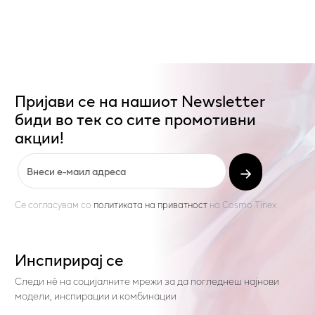
Пријави се на нашиот Newsletter
биди во тек со сите промотивни
акции!
Се согласувам со
политиката на приватност
на
Cosmo Tinex
Инспирирај се
Следи нѐ на социјалните мрежи за да погледнеш најнови
модели, инспирации и комбинации