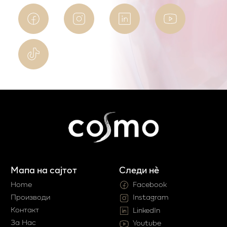
Мапа на сајтот
Следи нè
Home
Facebook
Производи
Instagram
Контакт
LinkedIn
За Нас
Youtube