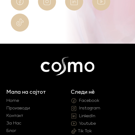
Мапа на сајтот
Следи нè
Home
Facebook
Производи
Instagram
Контакт
LinkedIn
За Нас
Youtube
Блог
Tik Tok