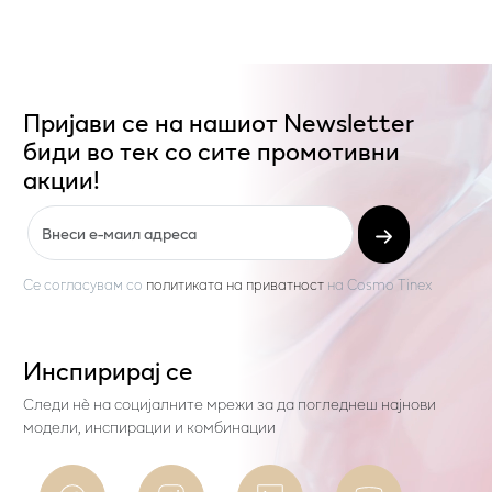
Пријави се на нашиот Newsletter
биди во тек со сите промотивни
акции!
Се согласувам со
политиката на приватност
на
Cosmo Tinex
Инспирирај се
Следи нѐ на социјалните мрежи за да погледнеш најнови
модели, инспирации и комбинации