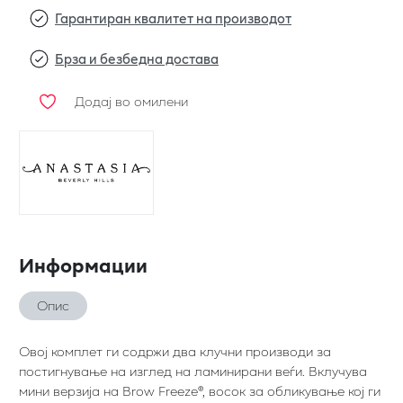
Гарантиран квалитет на производот
Брза и безбедна достава
Додај во омилени
Информации
Опис
Овој комплет ги содржи два клучни производи за
постигнување на изглед на ламинирани веѓи. Вклучува
мини верзија на Brow Freeze®, восок за обликување кој ги