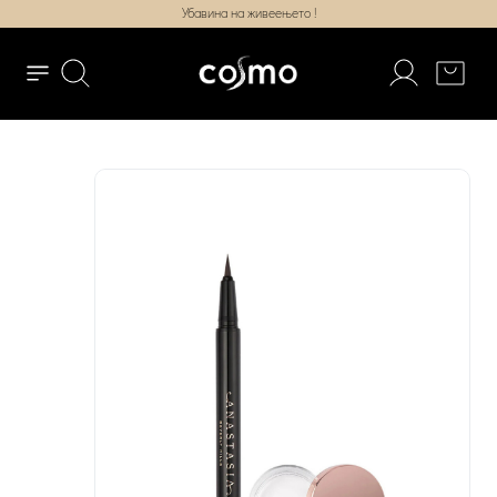
Убавина на живеењето !