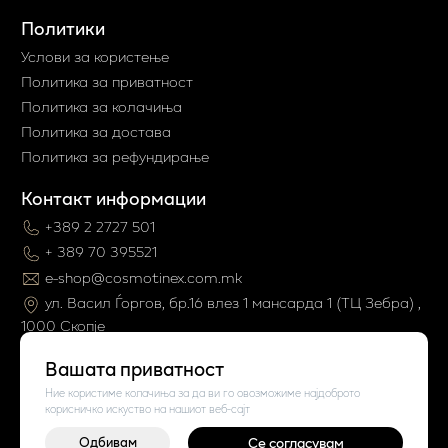
Политики
Услови за користење
Политика за приватност
Политика за колачиња
Политика за достава
Политика за рефундирање
Контакт информации
+389 2 2727 501
+ 389 70 395521
e-shop@cosmotinex.com.mk
ул. Васил Ѓоргов, бр.16 влез 1 мaнсарда 1 (ТЦ Зебра) ,
1000 Скопје
Вашата приватност
Ние користиме колачиња за да ви го овозможиме најдоброто
корисничко искуство на нашиот веб-сајт
Одбивам
Се согласувам