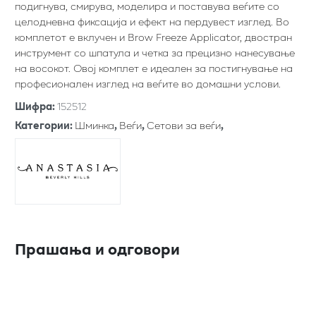
подигнува, смирува, моделира и поставува веѓите со
целодневна фиксација и ефект на пердувест изглед. Во
комплетот е вклучен и Brow Freeze Applicator, двостран
инструмент со шпатула и четка за прецизно нанесување
на восокот. Овој комплет е идеален за постигнување на
професионален изглед на веѓите во домашни услови.
Шифра
:
152512
Категории
:
Шминка
,
Веѓи
,
Сетови за веѓи
,
Прашања и одговори