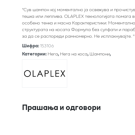
"Сув шампон кој моментално ја освежува и прочистув
тешка или леплива. OLAPLEX технологијата помага во
особено тенка и масна Карактеристики: Моментално 
структурата на косата Формула без сулфати и параб
за да се распореди рамномерно. Не исплакнувајте. "
Шифра
:
153106
Категории
:
Нега
,
Нега на коса
,
Шампони
,
Прашања и одговори