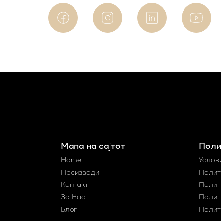
Мапа на сајтот
Поли
Home
Услов
Производи
Полит
Контакт
Полит
За Нас
Полит
Блог
Полит