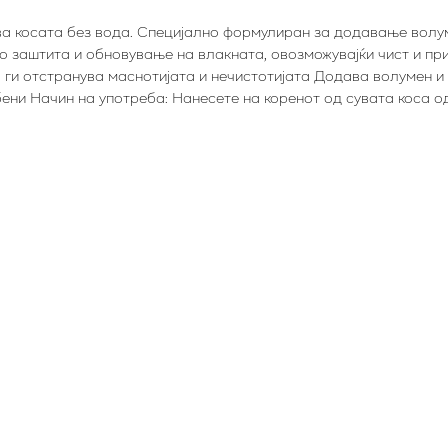
а косата без вода. Специјално формулиран за додавање волуме
 заштита и обновување на влакната, овозможувајќи чист и прир
ги отстранува маснотијата и нечистотијата Додава волумен и 
ени Начин на употреба: Нанесете на коренот од сувата коса од