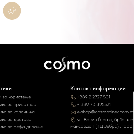
тики
Контакт информации
и за користење
+389 2 2727 501
ика за приватност
+ 389 70 395521
ика за колачиња
e-shop@cosmotinex.com.m
ика за достава
ул. Васил Ѓоргов, бр.16 влез
мaнсарда 1 (ТЦ Зебра) , 1000 
ика за рефундирање