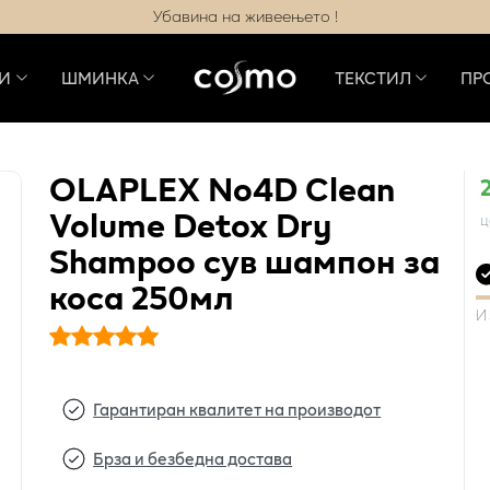
Убавина на живеењето !
И
ШМИНКА
ТЕКСТИЛ
ПР
OLAPLEX No4D Clean
Volume Detox Dry
ц
Shampoo сув шампон за
коса 250мл
И
Гарантиран квалитет на производот
Брза и безбедна достава