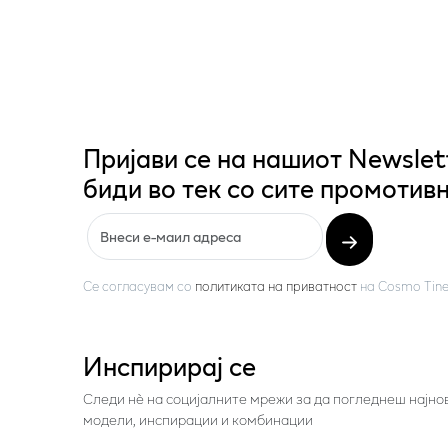
Пријави се на нашиот Newslet
биди во тек со сите промотивн
Се согласувам со
политиката на приватност
на
Cosmo Tine
Инспирирај се
Следи нѐ на социјалните мрежи за да погледнеш најно
модели, инспирации и комбинации