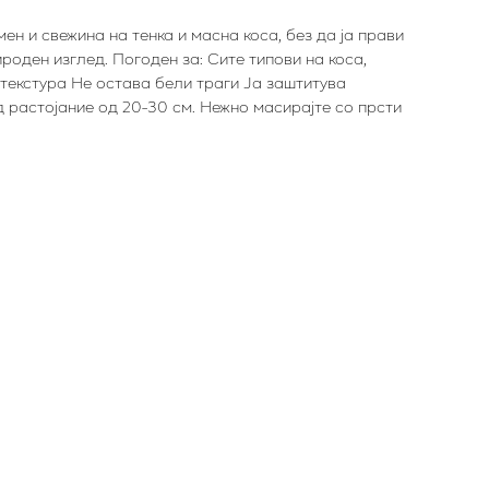
н и свежина на тенка и масна коса, без да ја прави
оден изглед. Погоден за: Сите типови на коса,
текстура Не остава бели траги Ја заштитува
 растојание од 20-30 см. Нежно масирајте со прсти