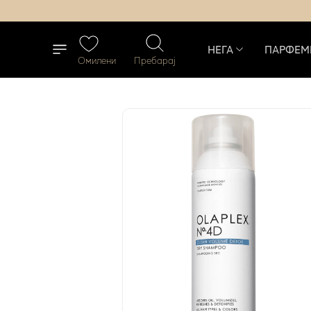
НЕГА
ПАРФЕМ
Омилени
Пребарај