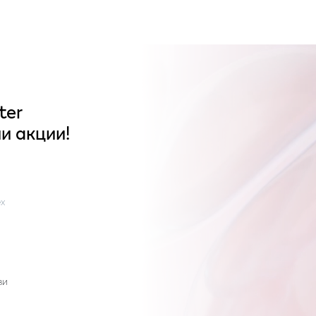
ter
и акции!
x
ви