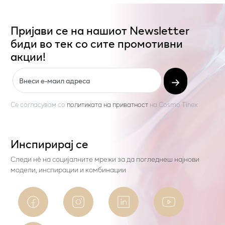
Пријави се на нашиот Newsletter
биди во тек со сите промотивни
акции!
Се согласувам со
политиката на приватност
на
Cosmo Tinex
Инспирирај се
Следи нѐ на социјалните мрежи за да погледнеш најнови
модели, инспирации и комбинации