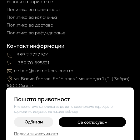
Услови за користење
Политика за приватност
Политика за колачиња
Политика за достава
Политика за рефундирање
Контакт информации
+389 2 2727 501
+ 389 70 395521
e-shop@cosmotinex.com.mk
ул. Васил Ѓоргов, бр.16 влез 1 мaнсарда 1 (ТЦ Зебра) ,
1000 Скопје
Вашата приватност
Ние користиме колачиња за да ви го овозможиме најдоброто
корисничко искуство на нашиот веб-сајт
Одбивам
Се согласувам
Подеси ги колачињата
©
2026
Vendor x
Cosmo Tinex