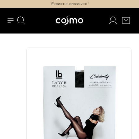
Убавина на живеењето !