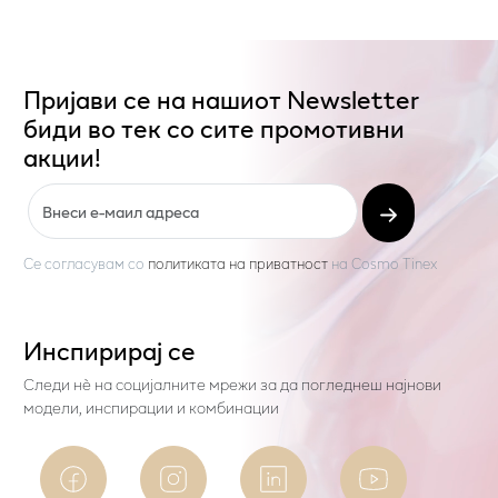
Пријави се на нашиот Newsletter
биди во тек со сите промотивни
акции!
Се согласувам со
политиката на приватност
на
Cosmo Tinex
Инспирирај се
Следи нѐ на социјалните мрежи за да погледнеш најнови
модели, инспирации и комбинации