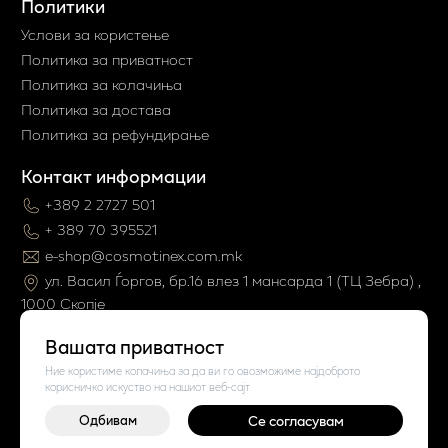
Политики
Услови за користење
Политика за приватност
Политика за колачиња
Политика за достава
Политика за рефундирање
Контакт информации
+389 2 2727 501
+ 389 70 395521
e-shop@cosmotinex.com.mk
ул. Васил Ѓоргов, бр.16 влез 1 мaнсарда 1 (ТЦ Зебра) ,
1000 Скопје
Вашата приватност
Ние користиме колачиња за да ви го овозможиме најдоброто
корисничко искуство на нашиот веб-сајт
Одбивам
Се согласувам