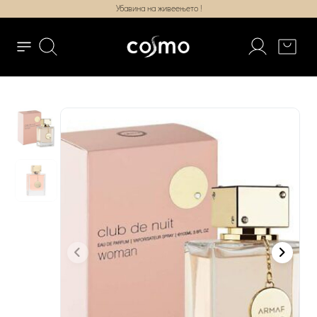
Убавина на живеењето !