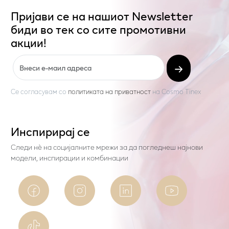
Пријави се на нашиот Newsletter
биди во тек со сите промотивни
акции!
Се согласувам со
политиката на приватност
на
Cosmo Tinex
Инспирирај се
Следи нѐ на социјалните мрежи за да погледнеш најнови
модели, инспирации и комбинации