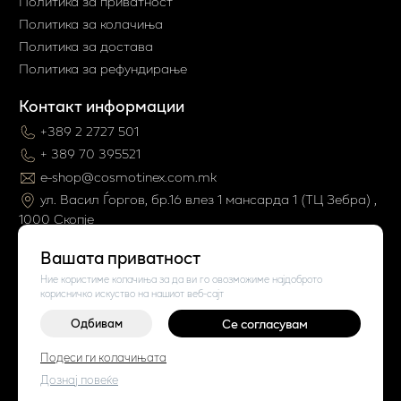
Политика за приватност
Политика за колачиња
Политика за достава
Политика за рефундирање
Контакт информации
+389 2 2727 501
+ 389 70 395521
e-shop@cosmotinex.com.mk
ул. Васил Ѓоргов, бр.16 влез 1 мaнсарда 1 (ТЦ Зебра) ,
1000 Скопје
Вашата приватност
Ние користиме колачиња за да ви го овозможиме најдоброто
корисничко искуство на нашиот веб-сајт
Одбивам
Се согласувам
Подеси ги колачињата
©
2026
Vendor x
Cosmo Tinex
Поставки за колачиња
|
Пријави проблем
Дознај повеќе