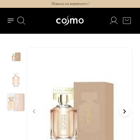
Убавина на живеењето !