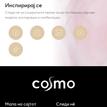
Инспирирај се
Следи нѐ на социјалните мрежи за да погледнеш најнови
модели, инспирации и комбинации
Мапа на сајтот
Следи нè