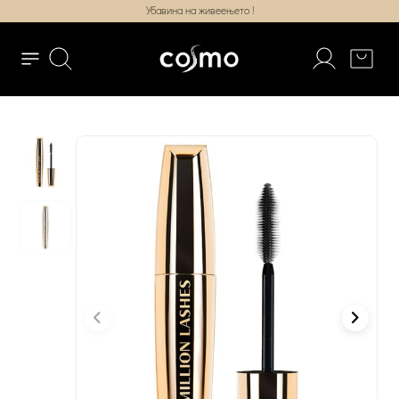
Убавина на живеењето !