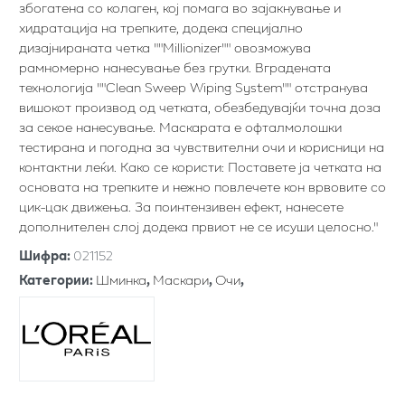
збогатена со колаген, кој помага во зајакнување и
хидратација на трепките, додека специјално
дизајнираната четка ""Millionizer"" овозможува
рамномерно нанесување без грутки. Вградената
технологија ""Clean Sweep Wiping System"" отстранува
вишокот производ од четката, обезбедувајќи точна доза
за секое нанесување. Маскарата е офталмолошки
тестирана и погодна за чувствителни очи и корисници на
контактни леќи. Како се користи: Поставете ја четката на
основата на трепките и нежно повлечете кон врвовите со
цик-цак движења. За поинтензивен ефект, нанесете
дополнителен слој додека првиот не се исуши целосно."
Шифра
:
021152
Категории
:
Шминка
,
Маскари
,
Очи
,