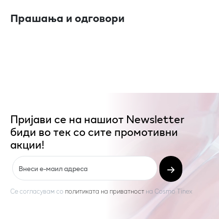
Прашања и одговори
Пријави се на нашиот Newsletter
биди во тек со сите промотивни
акции!
Се согласувам со
политиката на приватност
на
Cosmo Tinex