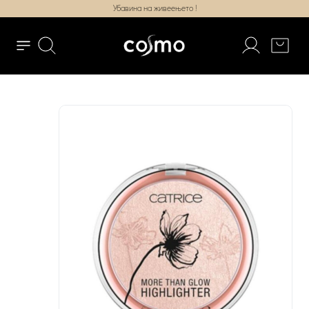
Убавина на живеењето !