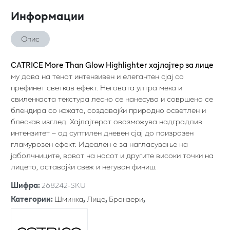
Информации
Опис
CATRICE More Than Glow Highlighter хајлајтер за лице
му дава на тенот интензивен и елегантен сјај со
префинет светкав ефект. Неговата ултра мека и
свиленкаста текстура лесно се нанесува и совршено се
блендира со кожата, создавајќи природно осветлен и
блескав изглед. Хајлајтерот овозможува надградлив
интензитет – од суптилен дневен сјај до поизразен
гламурозен ефект. Идеален е за нагласување на
јаболчниците, врвот на носот и другите високи точки на
лицето, оставајќи свеж и негуван финиш.
Шифра
:
268242-SKU
Категории
:
Шминка
,
Лице
,
Бронзери
,