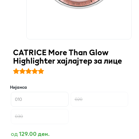
CATRICE More Than Glow
Highlighter хајлајтер за лице
Нијанса
010
020
030
од
129.00 ден.