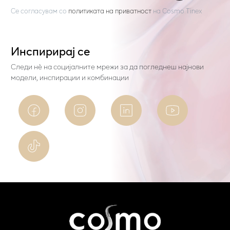
Се согласувам со
политиката на приватност
на
Cosmo Tinex
Инспирирај се
Следи нѐ на социјалните мрежи за да погледнеш најнови
модели, инспирации и комбинации