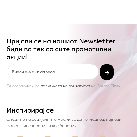
Пријави се на нашиот Newsletter
биди во тек со сите промотивни
акции!
Се согласувам со
политиката на приватност
на
Cosmo Tinex
Инспирирај се
Следи нѐ на социјалните мрежи за да погледнеш најнови
модели, инспирации и комбинации