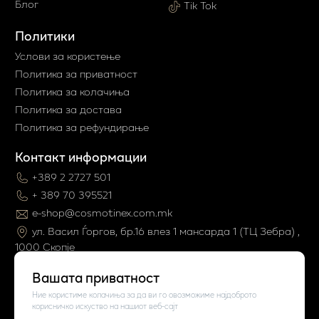
Блог
Tik Tok
Политики
Услови за користење
Политика за приватност
Политика за колачиња
Политика за достава
Политика за рефундирање
Контакт информации
+389 2 2727 501
+ 389 70 395521
e-shop@cosmotinex.com.mk
ул. Васил Ѓоргов, бр.16 влез 1 мaнсарда 1 (ТЦ Зебра) ,
1000 Скопје
Вашата приватност
Ние користиме колачиња за да ви го овозможиме најдоброто
корисничко искуство на нашиот веб-сајт