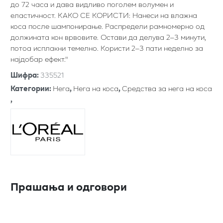
до 72 часа и дава видливо поголем волумен и
еластичност. КАКО СЕ КОРИСТИ: Нанеси на влажна
коса после шампонирање. Распредели рамномерно од
должината кон врвовите. Остави да делува 2–3 минути,
потоа исплакни темелно. Користи 2–3 пати неделно за
најдобар ефект."
Шифра
:
335521
Категории
:
Нега
,
Нега на коса
,
Средства за нега на коса
,
Прашања и одговори