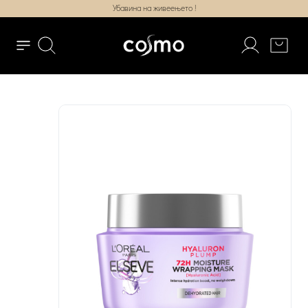
Убавина на живеењето !