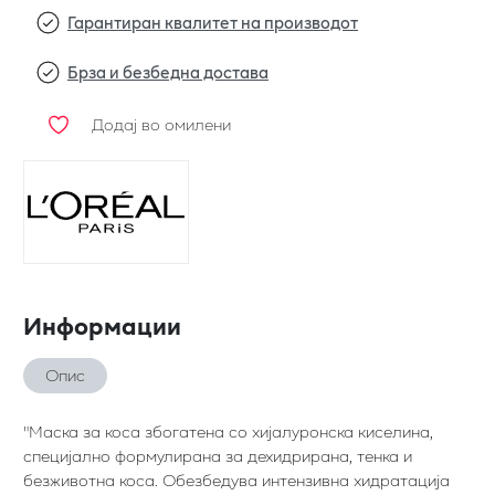
Гарантиран квалитет на производот
Брза и безбедна достава
Додај во омилени
Информации
Опис
"Маска за коса збогатена со хијалуронска киселина,
специјално формулирана за дехидрирана, тенка и
безживотна коса. Обезбедува интензивна хидратација