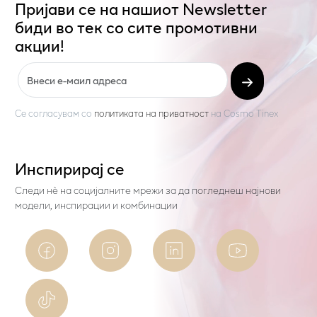
Пријави се на нашиот Newsletter
биди во тек со сите промотивни
акции!
Се согласувам со
политиката на приватност
на
Cosmo Tinex
Инспирирај се
Следи нѐ на социјалните мрежи за да погледнеш најнови
модели, инспирации и комбинации