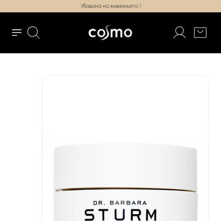
Убавина на живеењето !