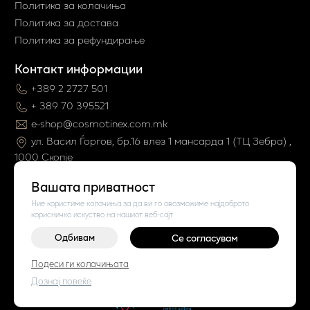
Политика за колачиња
Политика за достава
Политика за рефундирање
Контакт информации
+389 2 2727 501
+ 389 70 395521
e-shop@cosmotinex.com.mk
ул. Васил Ѓоргов, бр.16 влез 1 мaнсарда 1 (ТЦ Зебра) ,
1000 Скопје
Вашата приватност
Ние користиме колачиња за да ви го овозможиме најдоброто
корисничко искуство на нашиот веб-сајт
Одбивам
Се согласувам
©
2026
Vendor x
Cosmo Tinex
Подеси ги колачињата
Поставки за колачиња
|
Пријави проблем
Дознај повеќе