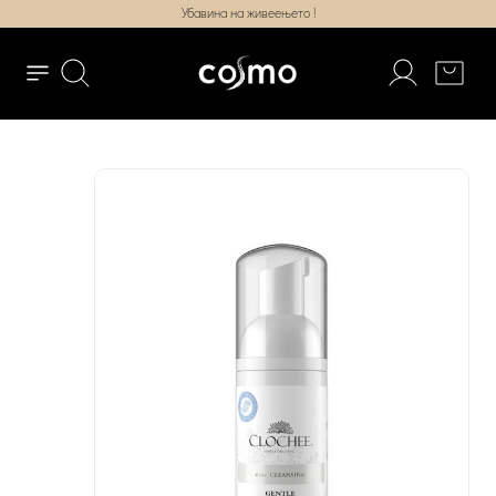
Убавина на живеењето !