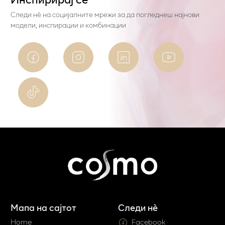
Следи нѐ на социјалните мрежи за да погледнеш најнови
модели, инспирации и комбинации
Мапа на сајтот
Следи нè
Home
Facebook