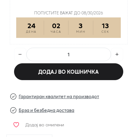
ПРОИЗВОДОТ Е НА ПРОМОЦИЈА
ПОПУСТИТЕ ВАЖАТ ДО 08/30/2026
24
02
3
12
ДЕНА
ЧАСА
МИН
СЕК
ДОДАЈ ВО КОШНИЧКА
Гарантиран квалитет на производот
Брза и безбедна достава
Додај во омилени