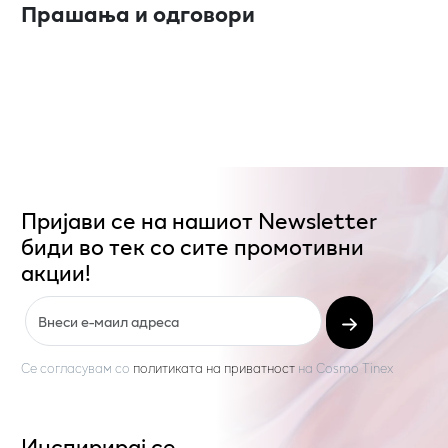
Прашања и одговори
Пријави се на нашиот Newsletter
биди во тек со сите промотивни
акции!
Се согласувам со
политиката на приватност
на
Cosmo Tinex
Инспирирај се