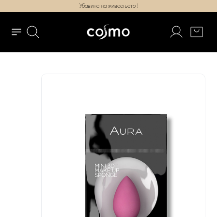
Убавина на живеењето !