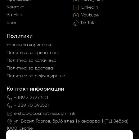
Контакт
LinkedIn
За Нас
Youtube
Блог
Tik Tok
Политики
Услови за користење
Политика за приватност
Политика за колачиња
Политика за достава
Политика за рефундирање
Контакт информации
+389 2 2727 501
+ 389 70 395521
e-shop@cosmotinex.com.mk
ул. Васил Ѓоргов, бр.16 влез 1 мaнсарда 1 (ТЦ Зебра) ,
1000 Скопје