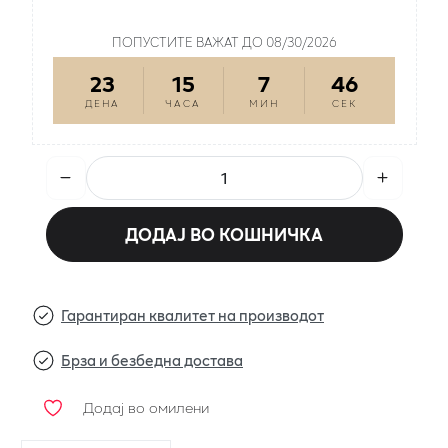
ПРОИЗВОДОТ Е НА ПРОМОЦИЈА
ПОПУСТИТЕ ВАЖАТ ДО 08/30/2026
23
15
7
46
ДЕНА
ЧАСА
МИН
СЕК
ДОДАЈ ВО КОШНИЧКА
Гарантиран квалитет на производот
Брза и безбедна достава
Додај во омилени