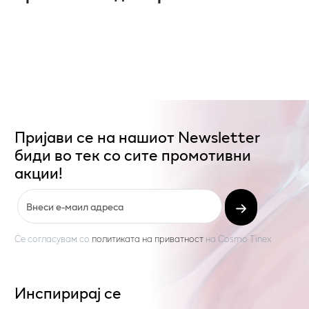
Пријави се на нашиот Newsletter
биди во тек со сите промотивни
акции!
Се согласувам со
политиката на приватност
на
Cosmo Tinex
Инспирирај се