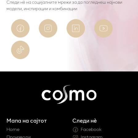
Следи нѐ на социјалните мрежи за да погледнеш најнови
модели, инспирации и комбинации
Мапа на сајтот
Следи нè
Home
Facebook
Производи
Instagram