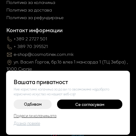
Политика за колачиња
Политика за достава
Политика за рефундирање
Контакт информации
+389 2 2727 501
+ 389 70 395521
e-shop@cosmotinex.com.mk
ул. Васил Ѓоргов, бр.16 влез 1 мaнсарда 1 (ТЦ Зебра) ,
1000 Скопје
Вашата приватност
Ние користиме колачиња за да ви го овозможиме најдоброто
корисничко искуство на нашиот веб-сајт
Одбивам
Се согласувам
©
2026
Vendor x
Cosmo Tinex
Подеси ги колачињата
Поставки за колачиња
|
Пријави проблем
Дознај повеќе