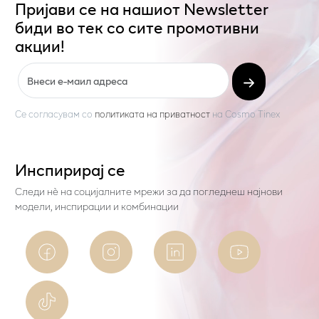
Пријави се на нашиот Newsletter
биди во тек со сите промотивни
акции!
Се согласувам со
политиката на приватност
на
Cosmo Tinex
Инспирирај се
Следи нѐ на социјалните мрежи за да погледнеш најнови
модели, инспирации и комбинации