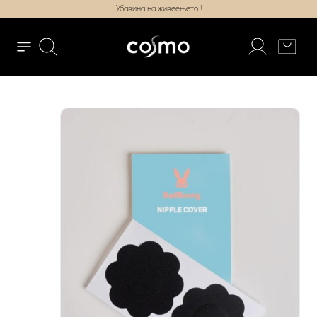
Убавина на живеењето !