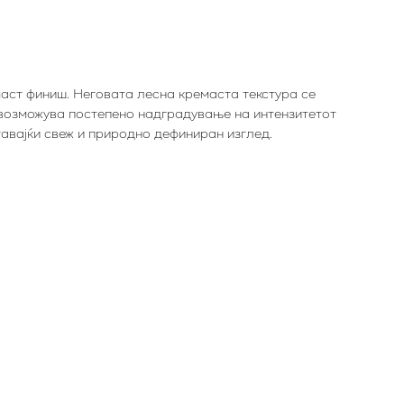
маст финиш. Неговата лесна кремаста текстура се
овозможува постепено надградување на интензитетот
тавајќи свеж и природно дефиниран изглед.