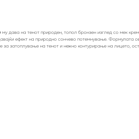
е
му дава на тенот природен, топол бронзен изглед со мек кре
здавајќи ефект на природно сончево потемнување. Формулата 
 е за затоплување на тенот и нежно контурирање на лицето, ос