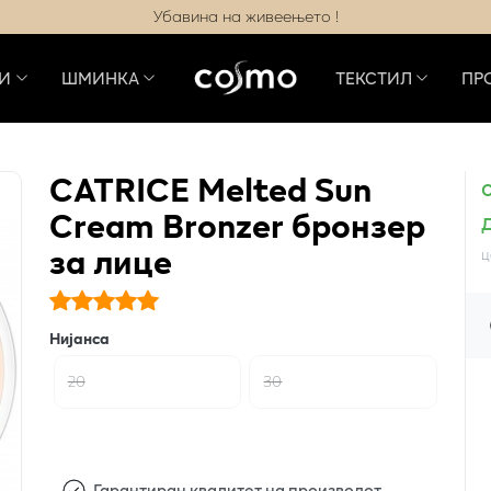
Убавина на живеењето !
И
ШМИНКА
ТЕКСТИЛ
ПР
CATRICE Melted Sun
Cream Bronzer бронзер
за лице
ц
Нијанса
20
30
Гарантиран квалитет на производот