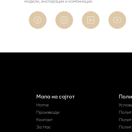
модели, инспирации и комбинации
Мапа на сајтот
Поли
Home
Услов
Производи
Полит
Контакт
Полит
За Нас
Полит