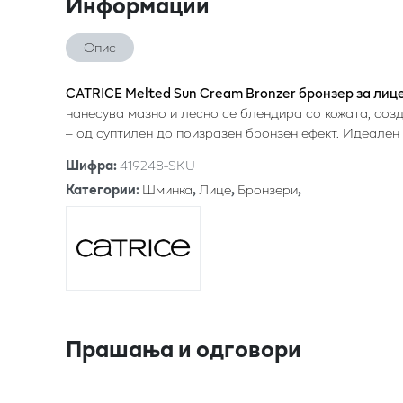
Информации
Опис
CATRICE Melted Sun Cream Bronzer бронзер за лиц
нанесува мазно и лесно се блендира со кожата, со
– од суптилен до поизразен бронзен ефект. Идеален
Шифра
:
419248-SKU
Категории
:
Шминка
,
Лице
,
Бронзери
,
Прашања и одговори