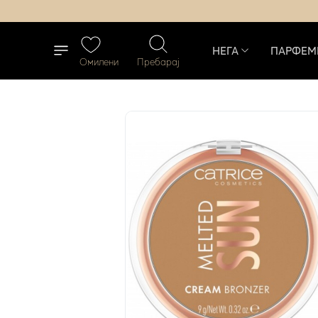
НЕГА
ПАРФЕМ
Омилени
Пребарај