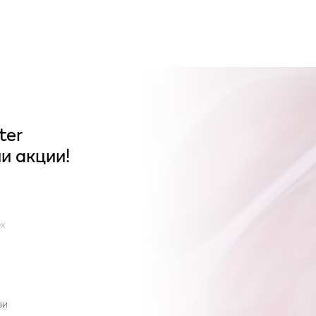
ter
и акции!
x
ви