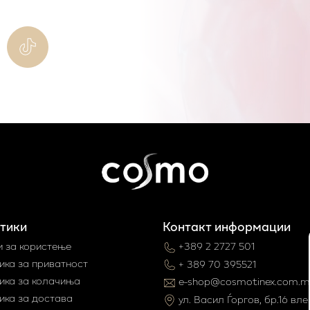
тики
Контакт информации
и за користење
+389 2 2727 501
ика за приватност
+ 389 70 395521
ика за колачиња
e-shop@cosmotinex.com.m
ика за достава
ул. Васил Ѓоргов, бр.16 влез