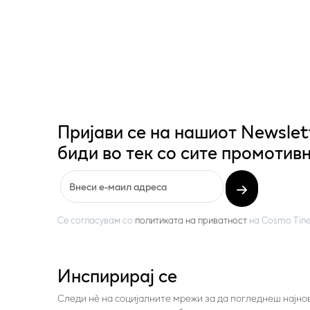
Пријави се на нашиот Newslet
биди во тек со сите промотивн
Се согласувам со
политиката на приватност
на
Cosmo Tine
Инспирирај се
Следи нѐ на социјалните мрежи за да погледнеш најно