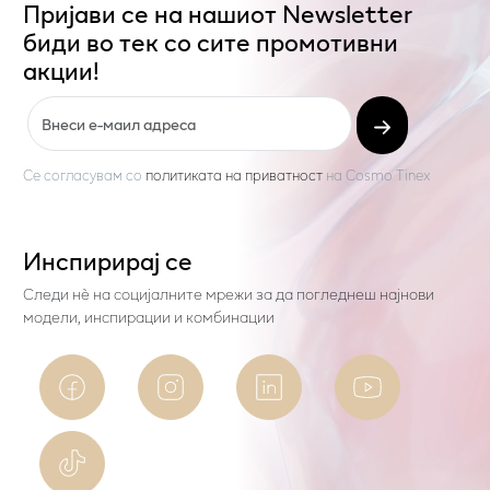
Пријави се на нашиот Newsletter
биди во тек со сите промотивни
акции!
Се согласувам со
политиката на приватност
на
Cosmo Tinex
Инспирирај се
Следи нѐ на социјалните мрежи за да погледнеш најнови
модели, инспирации и комбинации