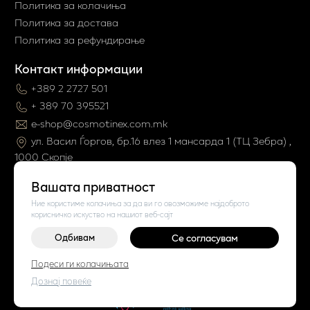
Политика за колачиња
Политика за достава
Политика за рефундирање
Контакт информации
+389 2 2727 501
+ 389 70 395521
e-shop@cosmotinex.com.mk
ул. Васил Ѓоргов, бр.16 влез 1 мaнсарда 1 (ТЦ Зебра) ,
1000 Скопје
Вашата приватност
Ние користиме колачиња за да ви го овозможиме најдоброто
корисничко искуство на нашиот веб-сајт
Одбивам
Се согласувам
©
2026
Vendor x
Cosmo Tinex
Подеси ги колачињата
Поставки за колачиња
|
Пријави проблем
Дознај повеќе