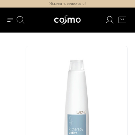
Убавина на живеењето !