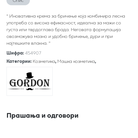
Опис
" Иновативна крема за бричење која комбинира лесна
употреба со висока ефикасност, идеална за мажи со
густа или тврдоглава брада. Неговата формулација
овозможува мазно и удобно бричење, дури и при
најтешките влакна. "
Шифра
:
454907
Категории
:
Козметика
,
Машка козметика
,
Прашања и одговори