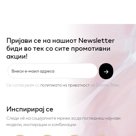
Пријави се на нашиот Newsletter
биди во тек со сите промотивни
акции!
Се согласувам со
политиката на приватност
на
Cosmo Tinex
Инспирирај се
Следи нѐ на социјалните мрежи за да погледнеш најнови
модели, инспирации и комбинации