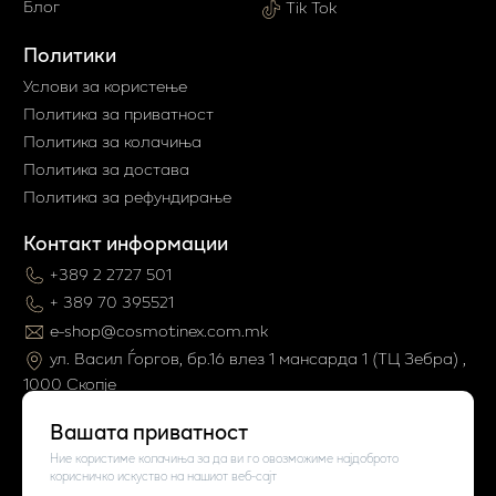
Блог
Tik Tok
Политики
Услови за користење
Политика за приватност
Политика за колачиња
Политика за достава
Политика за рефундирање
Контакт информации
+389 2 2727 501
+ 389 70 395521
e-shop@cosmotinex.com.mk
ул. Васил Ѓоргов, бр.16 влез 1 мaнсарда 1 (ТЦ Зебра) ,
1000 Скопје
Вашата приватност
Ние користиме колачиња за да ви го овозможиме најдоброто
корисничко искуство на нашиот веб-сајт