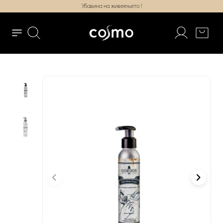
Убавина на живеењето !