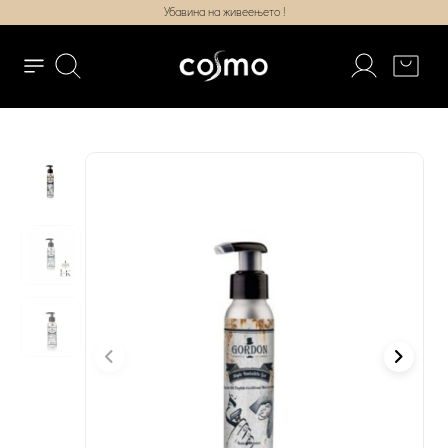
Убавина на живеењето !