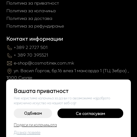
Политика за приватност
Политика за колачиња
Политика за достава
Политика за рефундирање
Контакт информации
+389 2 2727 501
+ 389 70 395521
e-shop@cosmotinex.com.mk
ул. Васил Ѓоргов, бр.16 влез 1 мaнсарда 1 (ТЦ Зебра) ,
1000 Скопје
Вашата приватност
Ние користиме колачиња за да ви го овозможиме најдоброто
корисничко искуство на нашиот веб-сајт
Одбивам
Се согласувам
©
2026
Vendor x
Cosmo Tinex
Подеси ги колачињата
Поставки за колачиња
|
Пријави проблем
Дознај повеќе