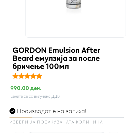
GORDON Emulsion After
Beard емулзија за после
бричење 100мл
990.00 ден.
цените се со вклучено ДДВ
Производот е на залиха!
ИЗБЕРИ ЈА ПОСАКУВАНАТА КОЛИЧИНА