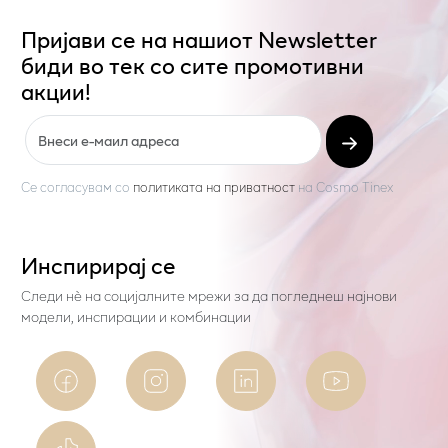
Пријави се на нашиот Newsletter
биди во тек со сите промотивни
акции!
Се согласувам со
политиката на приватност
на
Cosmo Tinex
Инспирирај се
Следи нѐ на социјалните мрежи за да погледнеш најнови
модели, инспирации и комбинации