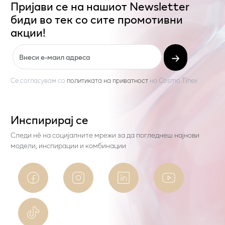
Пријави се на нашиот Newsletter
биди во тек со сите промотивни
акции!
Се согласувам со
политиката на приватност
на
Cosmo Tinex
Инспирирај се
Следи нѐ на социјалните мрежи за да погледнеш најнови
модели, инспирации и комбинации