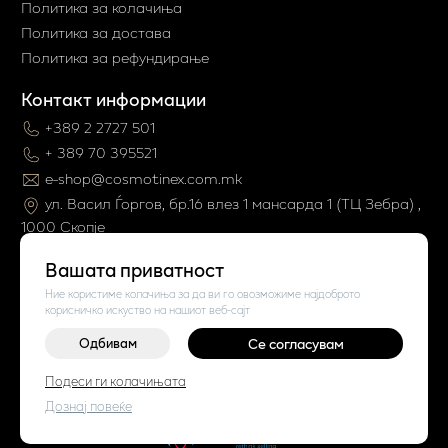
Политика за колачиња
Политика за достава
Политика за рефундирање
Контакт информации
+389 2 2727 501
+ 389 70 395521
e-shop@cosmotinex.com.mk
ул. Васил Ѓоргов, бр.16 влез 1 мaнсарда 1 (ТЦ Зебра) ,
1000 Скопје
Вашата приватност
Ние користиме колачиња за да ви го овозможиме најдоброто
корисничко искуство на нашиот веб-сајт
Одбивам
Се согласувам
©
2026
Vendor x
Cosmo Tinex
Подеси ги колачињата
Поставки за колачиња
|
Пријави проблем
Дознај повеќе