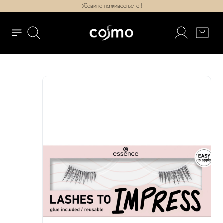
Убавина на живеењето !