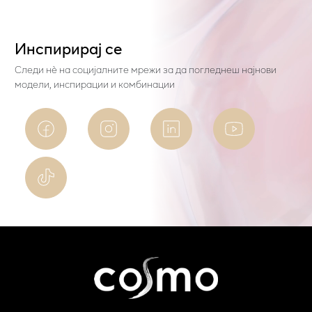
Инспирирај се
Следи нѐ на социјалните мрежи за да погледнеш најнови
модели, инспирации и комбинации