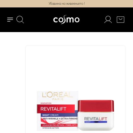
Убавина на живеењето !