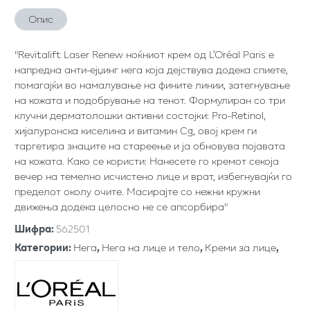
Опис
"Revitalift Laser Renew ноќниот крем од L’Oréal Paris е
напредна анти-ејџинг нега која дејствува додека спиете,
помагајќи во намалување на фините линии, затегнување
на кожата и подобрување на тенот. Формулиран со три
клучни дерматолошки активни состојки: Pro-Retinol,
хијалуронска киселина и витамин Cg, овој крем ги
таргетира знаците на стареење и ја обновува појавата
на кожата. Како се користи: Нанесете го кремот секоја
вечер на темелно исчистено лице и врат, избегнувајќи го
пределот околу очите. Масирајте со нежни кружни
движења додека целосно не се апсорбира"
Шифра
:
562501
Категории
:
Нега
,
Нега на лице и тело
,
Креми за лице
,