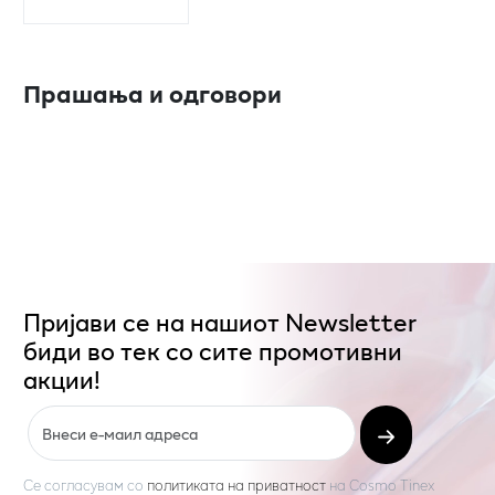
Прашања и одговори
Пријави се на нашиот Newsletter
биди во тек со сите промотивни
акции!
Се согласувам со
политиката на приватност
на
Cosmo Tinex