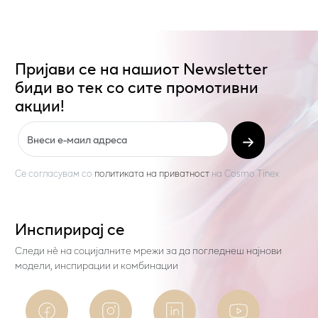
Пријави се на нашиот Newsletter
биди во тек со сите промотивни
акции!
Се согласувам со
политиката на приватност
на
Cosmo Tinex
Инспирирај се
Следи нѐ на социјалните мрежи за да погледнеш најнови
модели, инспирации и комбинации