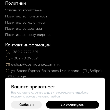
Политики
Услови за користење
Политика за приватност
Политика за колачиња
Политика за достава
Политика за рефундирање
Контакт информации
+389 2 2727 501
+ 389 70 395521
e-shop@cosmotinex.com.mk
ул. Васил Ѓоргов, бр.16 влез 1 мaнсарда 1 (ТЦ Зебра) ,
1000 Скопје
Вашата приватност
Ние користиме колачиња за да ви го овозможиме најдоброто
корисничко искуство на нашиот веб-сајт
Одбивам
Се согласувам