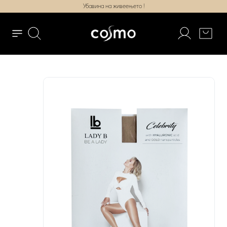
Убавина на живеењето !