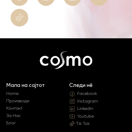
Мапа на сајтот
Следи нè
Home
Facebook
Производи
Instagram
Контакт
LinkedIn
За Нас
Youtube
Блог
Tik Tok