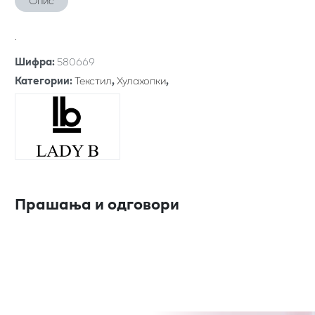
Опис
.
Шифра
:
580669
Категории
:
Текстил
,
Хулахопки
,
Прашања и одговори