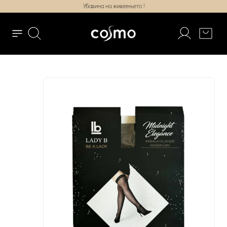
Убавина на живеењето !