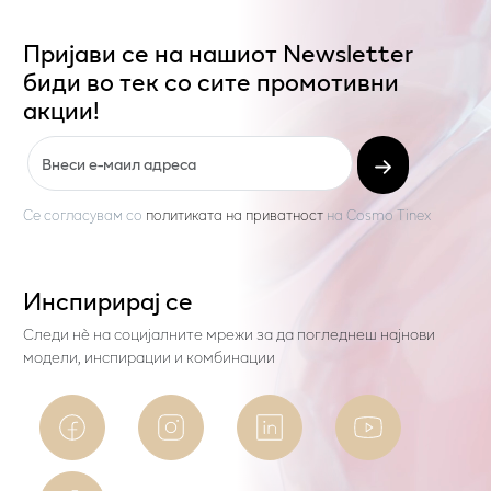
Пријави се на нашиот Newsletter
биди во тек со сите промотивни
акции!
Се согласувам со
политиката на приватност
на
Cosmo Tinex
Инспирирај се
Следи нѐ на социјалните мрежи за да погледнеш најнови
модели, инспирации и комбинации