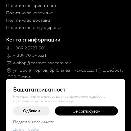
Политика за приватност
Политика за колачиња
Политика за достава
Политика за рефундирање
Контакт информации
+389 2 2727 501
+ 389 70 395521
e-shop@cosmotinex.com.mk
ул. Васил Ѓоргов, бр.16 влез 1 мaнсарда 1 (ТЦ Зебра) ,
1000 Скопје
Вашата приватност
Ние користиме колачиња за да ви го овозможиме најдоброто
корисничко искуство на нашиот веб-сајт
Одбивам
Се согласувам
©
2026
Vendor x
Cosmo Tinex
Подеси ги колачињата
Поставки за колачиња
|
Пријави проблем
Дознај повеќе