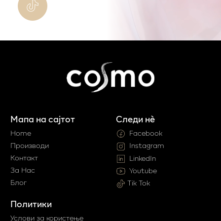
Мапа на сајтот
Следи нè
Home
Facebook
Производи
Instagram
Контакт
LinkedIn
За Нас
Youtube
Блог
Tik Tok
Политики
Услови за користење