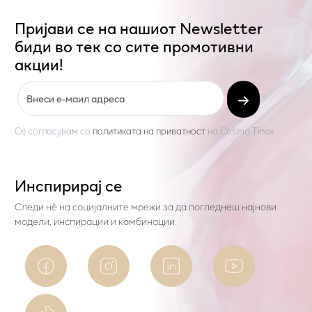
Пријави се на нашиот Newsletter
биди во тек со сите промотивни
акции!
Се согласувам со
политиката на приватност
на
Cosmo Tinex
Инспирирај се
Следи нѐ на социјалните мрежи за да погледнеш најнови
модели, инспирации и комбинации