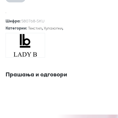
.
Шифра
:
580768-SKU
Категории
:
Текстил
,
Хулахопки
,
Прашања и одговори