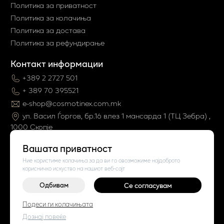
Политика за приватност
Политика за колачиња
Политика за достава
Политика за рефундирање
Контакт информации
+389 2 2727 501
+ 389 70 395521
e-shop@cosmotinex.com.mk
ул. Васил Ѓоргов, бр.16 влез 1 мaнсарда 1 (ТЦ Зебра) ,
1000 Скопје
Вашата приватност
Ние користиме колачиња за да ви го овозможиме најдоброто
корисничко искуство на нашиот веб-сајт
Одбивам
Се согласувам
Подеси ги колачињата
©
2026
Vendor x
Cosmo Tinex
Поставки за колачиња
|
Пријави проблем
Дознај повеќе