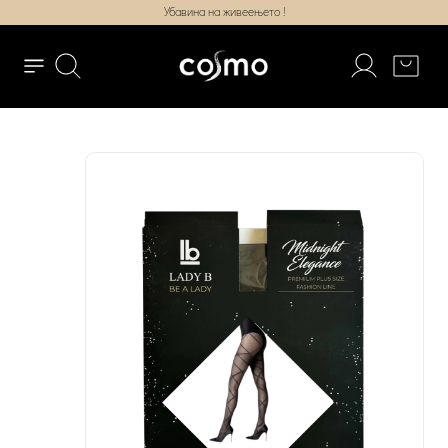
Убавина на живеењето !