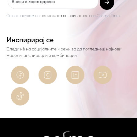
Се согласувам со
политиката на приватност
на
Cosmo Tinex
Инспирирај се
Следи нѐ на социјалните мрежи за да погледнеш најнови
модели, инспирации и комбинации