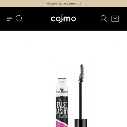
Убавина на живеењето !