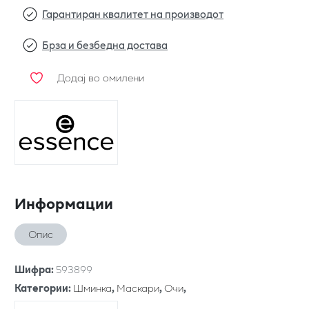
Гарантиран квалитет на производот
Брза и безбедна достава
Додај во омилени
Информации
Опис
Шифра
:
593899
Категории
:
Шминка
,
Маскари
,
Очи
,