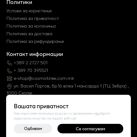
Политики
Услови за користење
Политика за приватност
Политика за колачиња
Политика за достава
Политика за рефундирање
Контакт информации
+389 2 2727 501
+ 389 70 395521
e-shop@cosmotinex.com.mk
ул. Васил Ѓоргов, бр.16 влез 1 мaнсарда 1 (ТЦ Зебра) ,
1000 Скопје
Вашата приватност
Ние користиме колачиња за да ви го овозможиме најдоброто
корисничко искуство на нашиот веб-сајт
Одбивам
Се согласувам