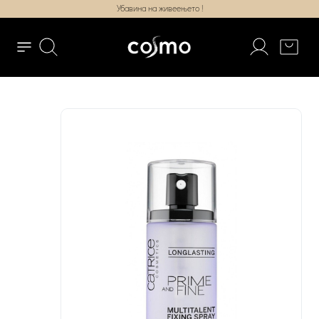
Убавина на живеењето !