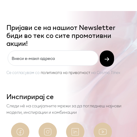
Пријави се на нашиот Newsletter
биди во тек со сите промотивни
акции!
Се согласувам со
политиката на приватност
на
Cosmo Tinex
Инспирирај се
Следи нѐ на социјалните мрежи за да погледнеш најнови
модели, инспирации и комбинации