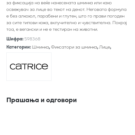
за фиксација на веќе нанесената шминка или како
освежувач за лице во текот на денот. Неговата формула
е без алкохол, парабени и глутен, што го прави погоден
за сите типови кожа, вклучително и чувствителна. Покрај
тоа, е вегански и не е тестиран на животни.
Шифра
:
598368
Категории
:
Шминка
,
Фиксатори за шминка
,
Лице
,
Прашања и одговори