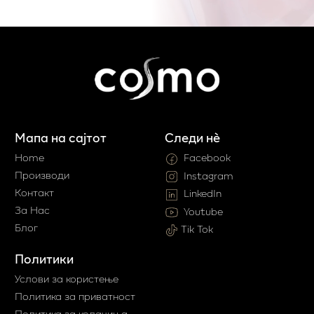
Мапа на сајтот
Следи нè
Home
Facebook
Производи
Instagram
Контакт
LinkedIn
За Нас
Youtube
Блог
Tik Tok
Политики
Услови за користење
Политика за приватност
Политика за колачиња