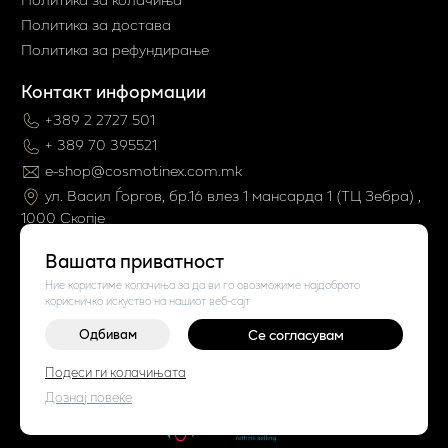
Политика за достава
Политика за рефундирање
Контакт информации
+389 2 2727 501
+ 389 70 395521
e-shop@cosmotinex.com.mk
ул. Васил Ѓоргов, бр.16 влез 1 мaнсарда 1 (ТЦ Зебра) ,
1000 Скопје
Вашата приватност
Ние користиме колачиња за да ви го овозможиме најдоброто
корисничко искуство на нашиот веб-сајт
Одбивам
Се согласувам
Подеси ги колачињата
©
2026
Vendor x
Cosmo Tinex
Поставки за колачиња
|
Пријави проблем
Дознај повеќе