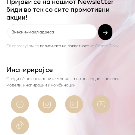
Пријави се на нашиот Newsletter
биди во тек со сите промотивни
акции!
Се согласувам со
политиката на приватност
на
Cosmo Tinex
Инспирирај се
Следи нѐ на социјалните мрежи за да погледнеш најнови
модели, инспирации и комбинации