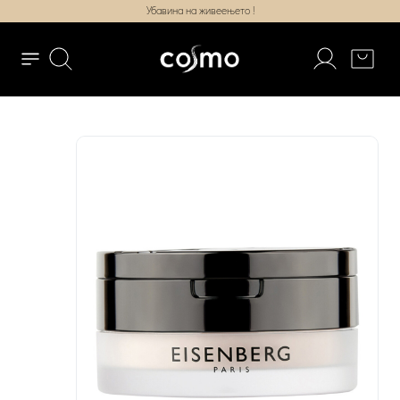
Убавина на живеењето !