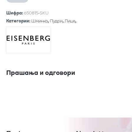
Шифра
:
650815-SKU
Категории
:
Шминка
,
Пудри
,
Лице
,
Прашања и одговори